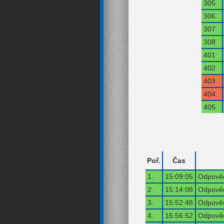
305
306
307
308
401
402
403
404
405
Poř.
Čas
1.
15:09:05
Odpověď
2.
15:14:08
Odpověď
3.
15:52:48
Odpověď
4.
15:56:52
Odpověď