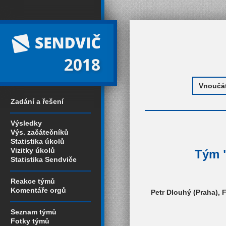
2018
Zadání a řešení
Výsledky
Výs. začátečníků
Statistika úkolů
Vizitky úkolů
Tým "
Statistika Sendviče
Reakce týmů
Komentáře orgů
Petr Dlouhý (Praha), 
Seznam týmů
Fotky týmů