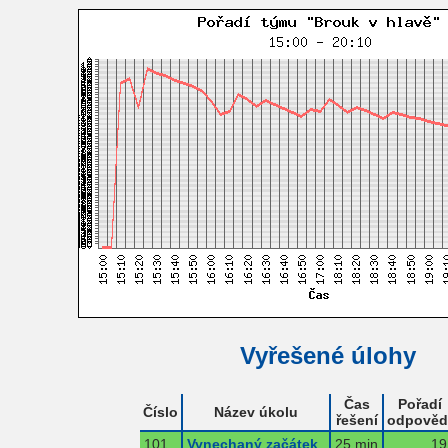
Vyřešené úlohy
Čas
Pořadí
Číslo
Název úkolu
řešení
odpověd
101
Vynechaný začátek
25 min
19