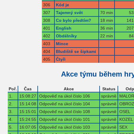
306
Kód je
307
Tajemný svět
70 min
53
308
Co bylo předtím?
18 min
141
401
English
36 min
207
402
Obdélníky
22 min
84
403
Mince
404
Bludiště se šipkami
405
Čtyři
Akce týmu během hr
Poř.
Čas
Akce
Status
Odp
1.
15:08:27
Odpověď na úkol číslo 106
správně
MALOR
2.
15:14:08
Odpověď na úkol číslo 104
správně
OBROZ
3.
15:15:01
Odpověď na úkol číslo 108
správně
OSEL
4.
15:24:55
Odpověď na úkol číslo 101
správně
KOZEL
5.
16:07:05
Odpověď na úkol číslo 103
správně
SEX