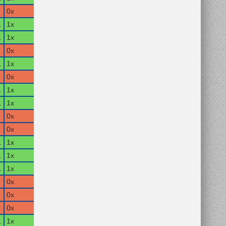
0x
.
1x
.
1x
0x
.
1x
0x
.
1x
.
1x
0x
0x
.
1x
.
1x
.
1x
0x
0x
0x
.
1x