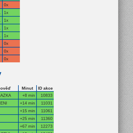
0x
.
1x
.
1x
.
1x
.
1x
0x
0x
0x
y
ověď
Minut
ID akce
AZKA
+8 min
10833
ENI
+14 min
11031
+15 min
11061
+25 min
11360
+67 min
12273