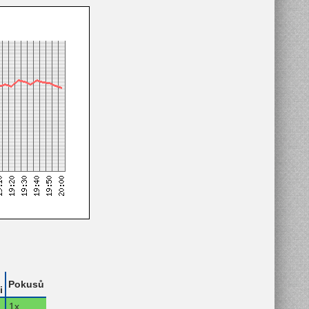
Pokusů
i
.
1x