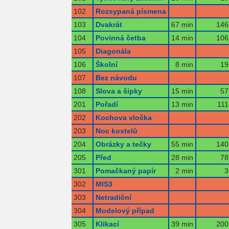
102
Rozsypaná písmena
103
Dvakrát
67 min
146
104
Povinná četba
14 min
106
105
Diagonála
106
Školní
8 min
19
107
Bez návodu
108
Slova a šipky
15 min
57
201
Pořadí
13 min
111
202
Kochova vločka
203
Noc kostelů
204
Obrázky a tečky
55 min
140
205
Před
28 min
78
301
Pomačkaný papír
2 min
3
302
MIS3
303
Netradiční
304
Modelový případ
305
Klikací
39 min
200