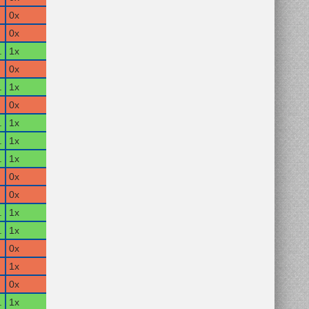
0x
0x
.
1x
0x
.
1x
0x
.
1x
.
1x
.
1x
0x
0x
.
1x
.
1x
0x
1x
0x
.
1x