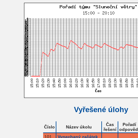
Vyřešené úlohy
Čas
Pořadí
Číslo
Název úkolu
řešení
odpověd
101
Vynechaný začátek