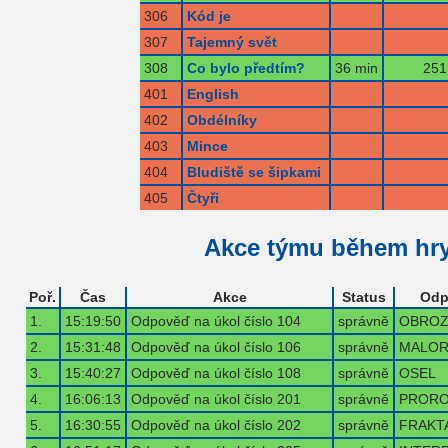
306
Kód je
307
Tajemný svět
308
Co bylo předtím?
36 min
251
401
English
402
Obdélníky
403
Mince
404
Bludiště se šipkami
405
Čtyři
Akce týmu během hr
Poř.
Čas
Akce
Status
Odp
1.
15:19:50
Odpověď na úkol číslo 104
správně
OBROZ
2.
15:31:48
Odpověď na úkol číslo 106
správně
MALOR
3.
15:40:27
Odpověď na úkol číslo 108
správně
OSEL
4.
16:06:13
Odpověď na úkol číslo 201
správně
PRORO
5.
16:30:55
Odpověď na úkol číslo 202
správně
FRAKT