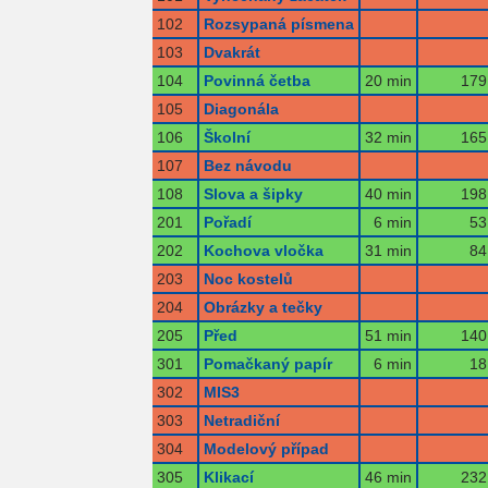
102
Rozsypaná písmena
103
Dvakrát
104
Povinná četba
20 min
179
105
Diagonála
106
Školní
32 min
165
107
Bez návodu
108
Slova a šipky
40 min
198
201
Pořadí
6 min
53
202
Kochova vločka
31 min
84
203
Noc kostelů
204
Obrázky a tečky
205
Před
51 min
140
301
Pomačkaný papír
6 min
18
302
MIS3
303
Netradiční
304
Modelový případ
305
Klikací
46 min
232