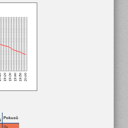
Pokusů
i
0x