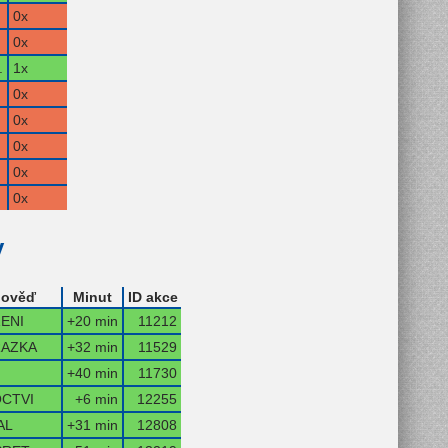
0x
0x
.
1x
0x
0x
0x
0x
0x
y
ověď
Minut
ID akce
ENI
+20 min
11212
AZKA
+32 min
11529
+40 min
11730
CTVI
+6 min
12255
AL
+31 min
12808