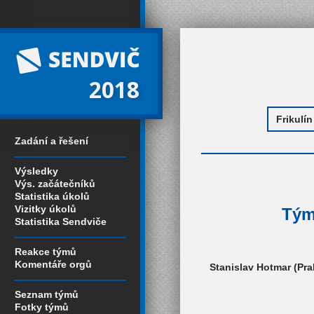
2018
Zadání a řešení
Výsledky
Výs. začátečníků
Statistika úkolů
Vizitky úkolů
Tým 
Statistika Sendviče
Reakce týmů
Komentáře orgů
Stanislav Hotmar (Pra
Seznam týmů
Fotky týmů