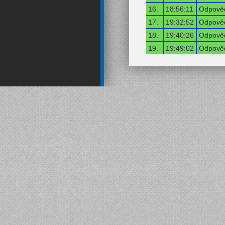
16.
18:56:11
Odpověď
17.
19:32:52
Odpověď
18.
19:40:26
Odpověď
19.
19:49:02
Odpověď