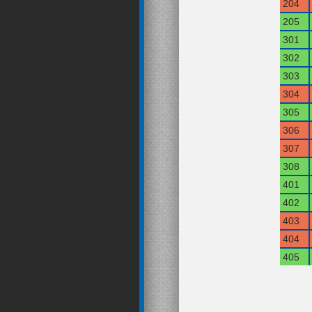
204
205
301
302
303
304
305
306
307
308
401
402
403
404
405