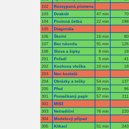
102
Rozsypaná písmena
103
Dvakrát
47 min
70
104
Povinná četba
22 min
198
105
Diagonála
106
Školní
16 min
80
107
Bez návodu
91 min
126
108
Slova a šipky
8 min
18
201
Pořadí
5 min
41
202
Kochova vločka
10 min
18
203
Noc kostelů
204
Obrázky a tečky
54 min
137
205
Před
35 min
96
301
Pomačkaný papír
57 min
211
302
MIS3
303
Netradiční
76 min
220
304
Modelový případ
305
Klikací
51 min
243