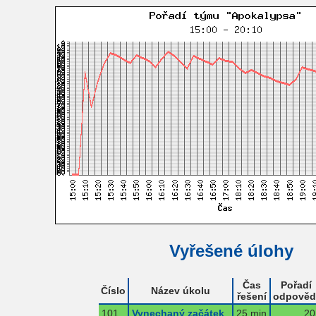
Vyřešené úlohy
Čas
Pořadí
Číslo
Název úkolu
řešení
odpověd
101
Vynechaný začátek
25 min
20