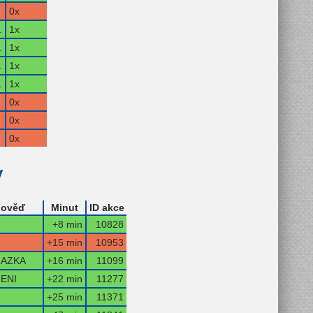
0x
.
1x
.
1x
.
1x
.
1x
0x
0x
0x
y
ověď
Minut
ID akce
+8 min
10828
+15 min
10953
AZKA
+16 min
11099
ENI
+22 min
11277
+25 min
11371