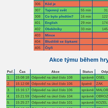
306
Kód je
307
Tajemný svět
55 min
31
308
Co bylo předtím?
16 min
122
401
English
29 min
174
402
Obdélníky
33 min
145
403
Mince
404
Bludiště se šipkami
405
Čtyři
Akce týmu během hr
Poř.
Čas
Akce
Status
Odp
1.
15:08:18
Odpověď na úkol číslo 108
správně
OSEL
2.
15:12:08
Odpověď na úkol číslo 106
špatně
ZAK
3.
15:16:17
Odpověď na úkol číslo 106
správně
MALOR
4.
15:21:59
Odpověď na úkol číslo 104
správně
OBROZ
5.
15:25:27
Odpověď na úkol číslo 101
správně
KOZEL