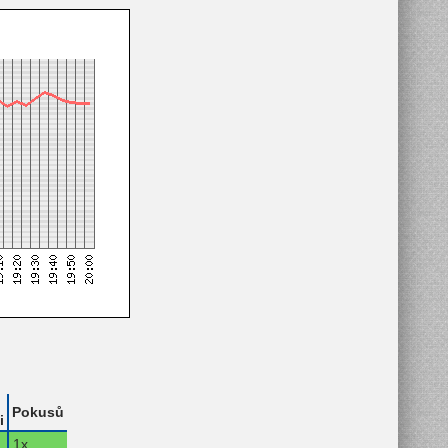
Pokusů
i
.
1x