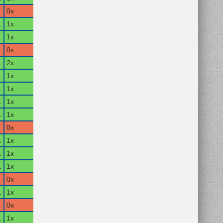
0x
.
1x
.
1x
0x
.
2x
.
1x
.
1x
.
1x
.
1x
0x
.
1x
.
1x
.
1x
0x
.
1x
0x
.
1x