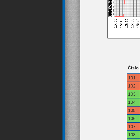
Číslo
101
102
103
104
105
106
107
108