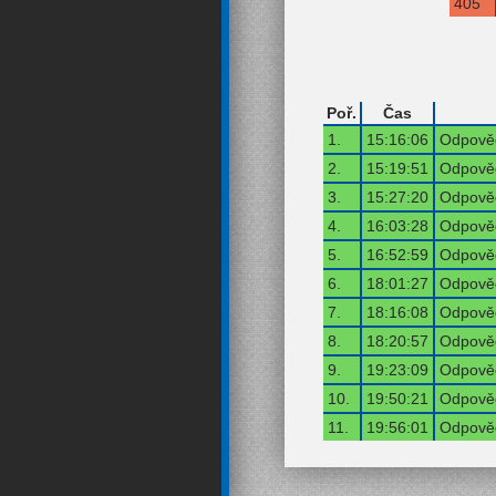
405
Poř.
Čas
1.
15:16:06
Odpověď
2.
15:19:51
Odpověď
3.
15:27:20
Odpověď
4.
16:03:28
Odpověď
5.
16:52:59
Odpověď
6.
18:01:27
Odpověď
7.
18:16:08
Odpověď
8.
18:20:57
Odpověď
9.
19:23:09
Odpověď
10.
19:50:21
Odpověď
11.
19:56:01
Odpověď