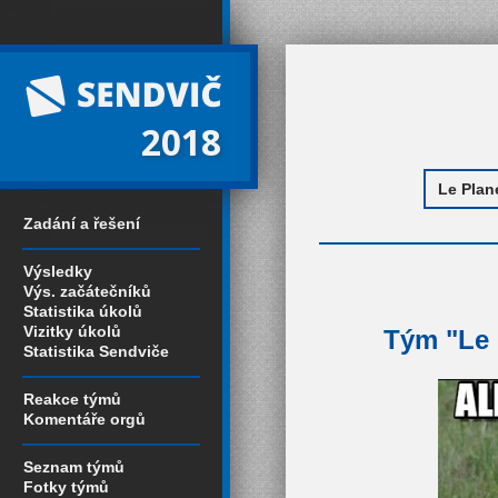
2018
Zadání a řešení
Výsledky
Výs. začátečníků
Statistika úkolů
Vizitky úkolů
Tým "Le 
Statistika Sendviče
Reakce týmů
Komentáře orgů
Seznam týmů
Fotky týmů