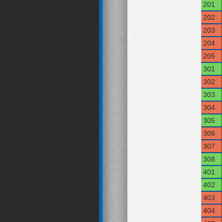
201
202
203
204
205
301
302
303
304
305
306
307
308
401
402
403
404