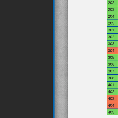
202
203
204
205
301
302
303
304
305
306
307
308
401
402
403
404
405