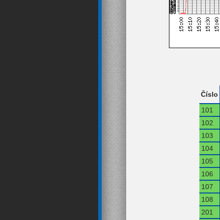
Číslo
101
102
103
104
105
106
107
108
201