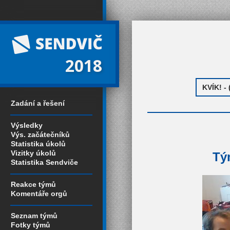
2018
Zadání a řešení
Výsledky
Výs. začátečníků
Statistika úkolů
Vizitky úkolů
Tý
Statistika Sendviče
Reakce týmů
Komentáře orgů
Seznam týmů
Fotky týmů