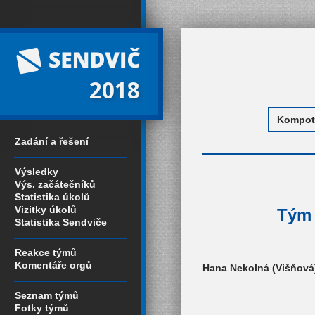
2018
Zadání a řešení
Výsledky
Výs. začátečníků
Statistika úkolů
Vizitky úkolů
Tým 
Statistika Sendviče
Reakce týmů
Komentáře orgů
Hana Nekolná (Višňová)
Seznam týmů
Fotky týmů