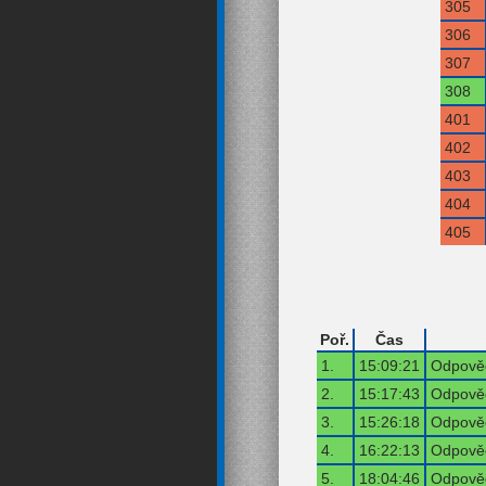
305
306
307
308
401
402
403
404
405
Poř.
Čas
1.
15:09:21
Odpověď
2.
15:17:43
Odpověď
3.
15:26:18
Odpověď
4.
16:22:13
Odpověď
5.
18:04:46
Odpověď