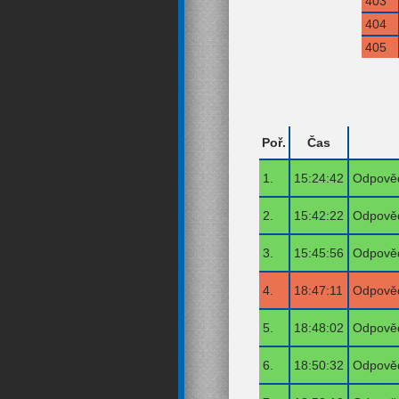
403
404
405
Poř.
Čas
1.
15:24:42
Odpověď
2.
15:42:22
Odpověď
3.
15:45:56
Odpověď
4.
18:47:11
Odpověď
5.
18:48:02
Odpověď
6.
18:50:32
Odpověď