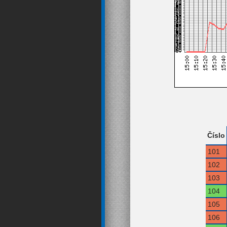
Číslo
101
102
103
104
105
106