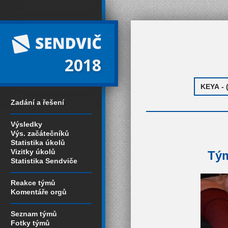
2018
Zadání a řešení
Výsledky
Výs. začátečníků
Statistika úkolů
Vizitky úkolů
Tým
Statistika Sendviče
Reakce týmů
Komentáře orgů
Seznam týmů
Fotky týmů