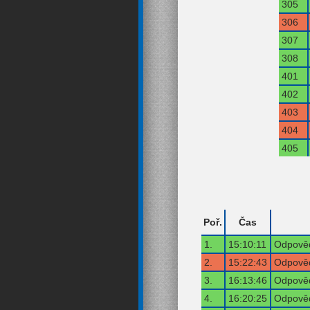
305
306
307
308
401
402
403
404
405
Poř.
Čas
1.
15:10:11
Odpověď
2.
15:22:43
Odpověď
3.
16:13:46
Odpověď
4.
16:20:25
Odpověď