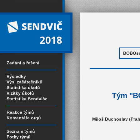
2018
Zadání a řešení
Výsledky
Výs. začátečníků
Statistika úkolů
Vizitky úkolů
Tým "BO
Statistika Sendviče
Reakce týmů
Komentáře orgů
Miloš Duchoslav (Prah
Seznam týmů
Fotky týmů