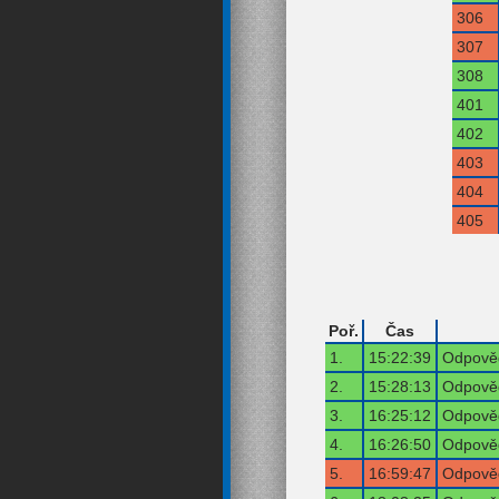
306
307
308
401
402
403
404
405
Poř.
Čas
1.
15:22:39
Odpověď
2.
15:28:13
Odpověď
3.
16:25:12
Odpověď
4.
16:26:50
Odpověď
5.
16:59:47
Odpověď