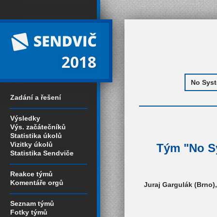
2018
Zadání a řešení
Výsledky
Výs. začátečníků
Statistika úkolů
Vizitky úkolů
Tým "No Sy
Statistika Sendviče
Reakce týmů
Komentáře orgů
Juraj Gargulák (Brno),
Seznam týmů
Fotky týmů