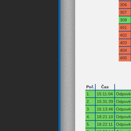
306
307
308
401
402
403
404
405
Poř.
Čas
1.
15:11:04
Odpověď
2.
15:31:39
Odpověď
3.
16:13:46
Odpověď
4.
18:21:10
Odpověď
5.
18:22:11
Odpověď