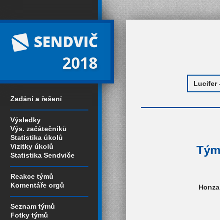
2018
Zadání a řešení
Výsledky
Výs. začátečníků
Statistika úkolů
Vizitky úkolů
Tým 
Statistika Sendviče
Reakce týmů
Komentáře orgů
Honza 
Seznam týmů
Fotky týmů