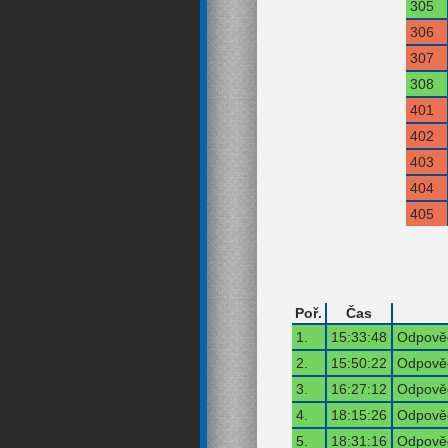
305
306
307
308
401
402
403
404
405
Poř.
Čas
1.
15:33:48
Odpověď
2.
15:50:22
Odpověď
3.
16:27:12
Odpověď
4.
18:15:26
Odpověď
5.
18:31:16
Odpověď