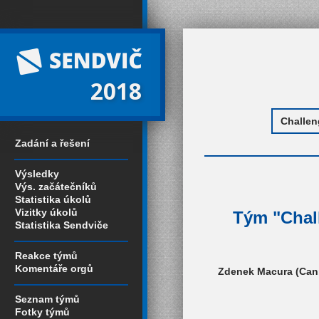
2018
Zadání a řešení
Výsledky
Výs. začátečníků
Statistika úkolů
Vizitky úkolů
Tým "Chall
Statistika Sendviče
Reakce týmů
Komentáře orgů
Zdenek Macura (Canm
Seznam týmů
Fotky týmů