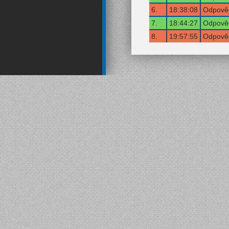
6.
18:38:08
Odpověď
7.
18:44:27
Odpověď
8.
19:57:55
Odpověď