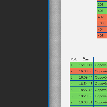
308
401
402
403
404
405
Poř.
Čas
1.
15:19:11
Odpověď
2.
16:08:00
Odpověď
3.
16:09:44
Odpověď
4.
16:54:45
Odpověď
5.
18:27:46
Odpověď
6.
18:29:38
Odpověď
7.
19:03:01
Odpověď