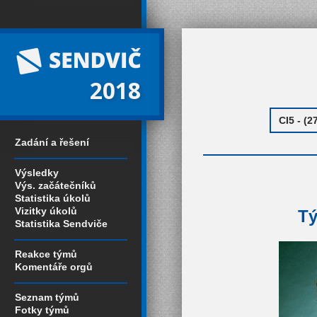
2018
Zadání a řešení
Výsledky
Výs. začátečníků
Statistika úkolů
Vizitky úkolů
Tý
Statistika Sendviče
Reakce týmů
Komentáře orgů
Seznam týmů
Fotky týmů