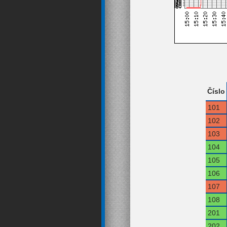
Číslo
101
102
103
104
105
106
107
108
201
202