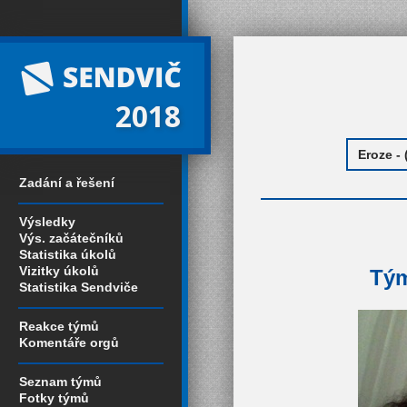
2018
Zadání a řešení
Výsledky
Výs. začátečníků
Statistika úkolů
Vizitky úkolů
Tým
Statistika Sendviče
Reakce týmů
Komentáře orgů
Seznam týmů
Fotky týmů