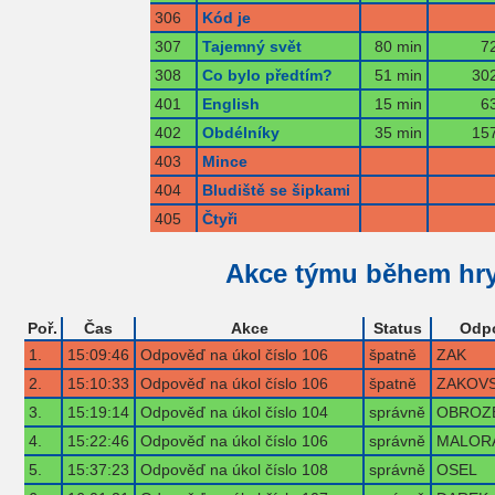
306
Kód je
307
Tajemný svět
80 min
7
308
Co bylo předtím?
51 min
302
401
English
15 min
6
402
Obdélníky
35 min
157
403
Mince
404
Bludiště se šipkami
405
Čtyři
Akce týmu během hr
Poř.
Čas
Akce
Status
Odp
1.
15:09:46
Odpověď na úkol číslo 106
špatně
ZAK
2.
15:10:33
Odpověď na úkol číslo 106
špatně
ZAKOV
3.
15:19:14
Odpověď na úkol číslo 104
správně
OBROZ
4.
15:22:46
Odpověď na úkol číslo 106
správně
MALOR
5.
15:37:23
Odpověď na úkol číslo 108
správně
OSEL