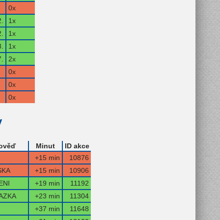
0x
2.
1x
.
1x
3.
1x
.
2x
0x
0x
0x
y
ověď
Minut
ID akce
+15 min
10876
SKA
+15 min
10906
ENI
+19 min
11192
AZKA
+23 min
11304
+37 min
11648