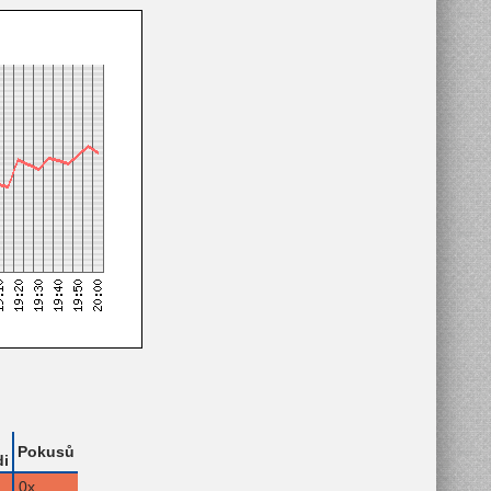
Pokusů
i
0x