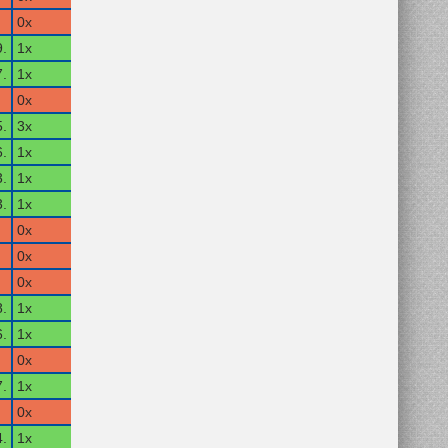
0x
.
1x
.
1x
0x
5.
3x
6.
1x
.
1x
.
1x
0x
0x
0x
.
1x
.
1x
0x
.
1x
0x
.
1x