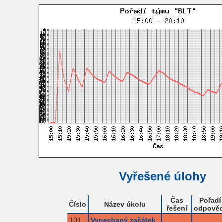
Vyřešené úlohy
Čas
Pořadí
Číslo
Název úkolu
řešení
odpověd
101
Vynechaný začátek