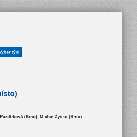
ísto)
 Pazdírková (Brno), Michał Żyśko (Brno)