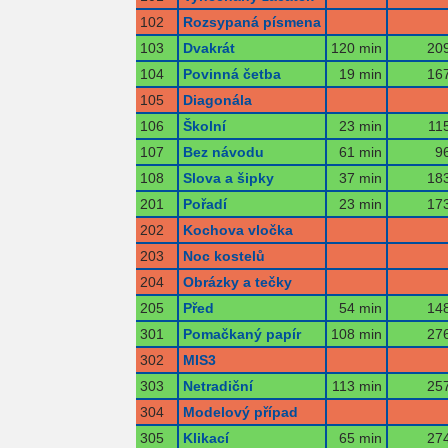
102
Rozsypaná písmena
103
Dvakrát
120 min
209
104
Povinná četba
19 min
167
105
Diagonála
106
Školní
23 min
11
107
Bez návodu
61 min
9
108
Slova a šipky
37 min
183
201
Pořadí
23 min
173
202
Kochova vločka
203
Noc kostelů
204
Obrázky a tečky
205
Před
54 min
148
301
Pomačkaný papír
108 min
276
302
MIS3
303
Netradiční
113 min
257
304
Modelový případ
305
Klikací
65 min
274