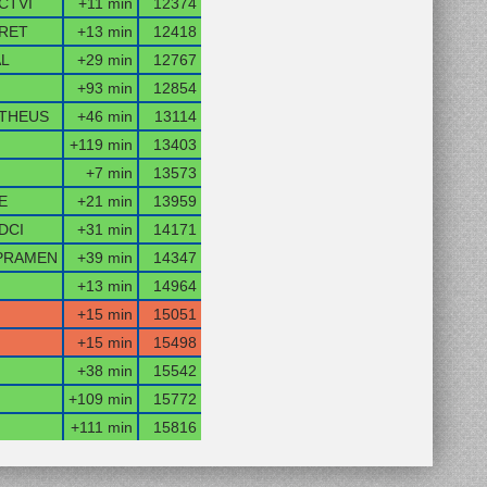
CTVI
+11 min
12374
RET
+13 min
12418
AL
+29 min
12767
+93 min
12854
THEUS
+46 min
13114
+119 min
13403
+7 min
13573
E
+21 min
13959
DCI
+31 min
14171
PRAMEN
+39 min
14347
+13 min
14964
+15 min
15051
+15 min
15498
+38 min
15542
+109 min
15772
+111 min
15816