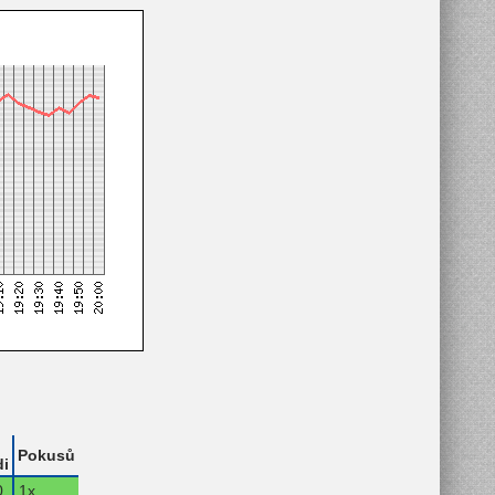
Pokusů
i
0.
1x