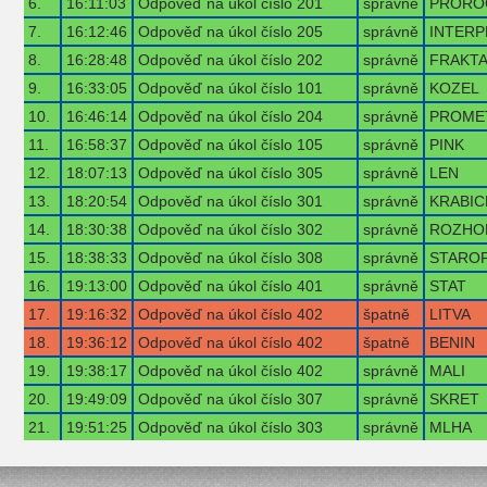
6.
16:11:03
Odpověď na úkol číslo 201
správně
PRORO
7.
16:12:46
Odpověď na úkol číslo 205
správně
INTERP
8.
16:28:48
Odpověď na úkol číslo 202
správně
FRAKT
9.
16:33:05
Odpověď na úkol číslo 101
správně
KOZEL
10.
16:46:14
Odpověď na úkol číslo 204
správně
PROME
11.
16:58:37
Odpověď na úkol číslo 105
správně
PINK
12.
18:07:13
Odpověď na úkol číslo 305
správně
LEN
13.
18:20:54
Odpověď na úkol číslo 301
správně
KRABIC
14.
18:30:38
Odpověď na úkol číslo 302
správně
ROZHO
15.
18:38:33
Odpověď na úkol číslo 308
správně
STARO
16.
19:13:00
Odpověď na úkol číslo 401
správně
STAT
17.
19:16:32
Odpověď na úkol číslo 402
špatně
LITVA
18.
19:36:12
Odpověď na úkol číslo 402
špatně
BENIN
19.
19:38:17
Odpověď na úkol číslo 402
správně
MALI
20.
19:49:09
Odpověď na úkol číslo 307
správně
SKRET
21.
19:51:25
Odpověď na úkol číslo 303
správně
MLHA