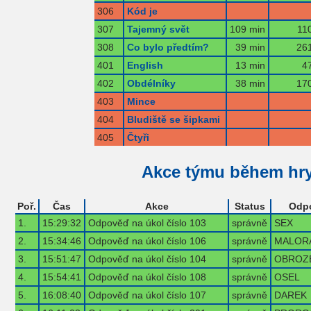
306
Kód je
307
Tajemný svět
109 min
11
308
Co bylo předtím?
39 min
261
401
English
13 min
4
402
Obdélníky
38 min
170
403
Mince
404
Bludiště se šipkami
405
Čtyři
Akce týmu během hr
Poř.
Čas
Akce
Status
Odp
1.
15:29:32
Odpověď na úkol číslo 103
správně
SEX
2.
15:34:46
Odpověď na úkol číslo 106
správně
MALOR
3.
15:51:47
Odpověď na úkol číslo 104
správně
OBROZ
4.
15:54:41
Odpověď na úkol číslo 108
správně
OSEL
5.
16:08:40
Odpověď na úkol číslo 107
správně
DAREK