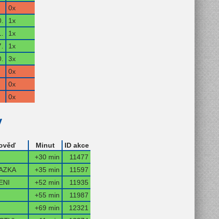
0x
0.
1x
.
1x
7.
1x
.
3x
0x
0x
0x
y
ověď
Minut
ID akce
+30 min
11477
AZKA
+35 min
11597
ENI
+52 min
11935
+55 min
11987
+69 min
12321