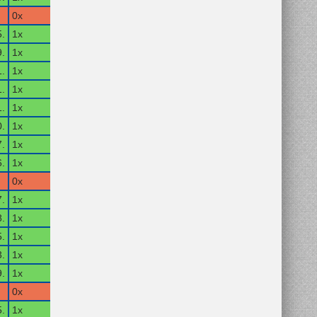
0x
5.
1x
.
1x
1.
1x
.
1x
1.
1x
.
1x
7.
1x
6.
1x
0x
.
1x
8.
1x
5.
1x
3.
1x
.
1x
0x
5.
1x