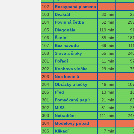
102
Rozsypaná písmena
103
Dvakrát
30 min
2
104
Povinná četba
52 min
299
105
Diagonála
119 min
9
106
Školní
35 min
181
107
Bez návodu
69 min
11
108
Slova a šipky
55 min
240
201
Pořadí
11 min
9
202
Kochova vločka
29 min
7
203
Noc kostelů
204
Obrázky a tečky
46 min
107
205
Před
13 min
1
301
Pomačkaný papír
21 min
8
302
MIS3
31 min
2
303
Netradiční
111 min
249
304
Modelový případ
305
Klikací
7 min