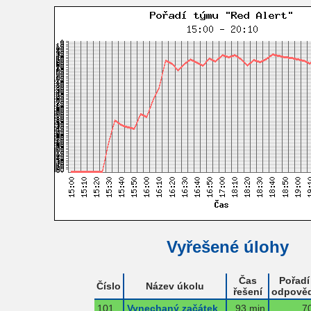
Vyřešené úlohy
Čas
Pořadí
Číslo
Název úkolu
řešení
odpověd
101
Vynechaný začátek
93 min
7