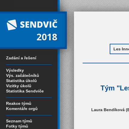
2018
Zadání a řešení
Výsledky
Výs. začátečníků
Statistika úkolů
Vizitky úkolů
Tým "Les
Statistika Sendviče
Reakce týmů
Komentáře orgů
Laura Bendíková (B
Seznam týmů
Fotky týmů