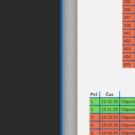
305
306
307
308
401
402
403
404
405
Poř.
Čas
1.
15:32:35
Odpově
2.
16:11:29
Odpově
3.
16:15:52
Odpově
4.
18:03:36
Odpově
5.
18:06:45
Odpově