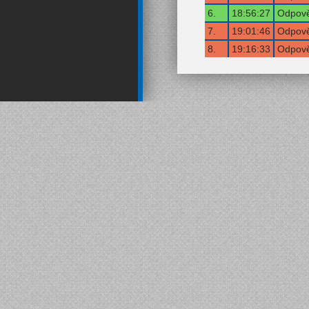
6.
18:56:27
Odpově
7.
19:01:46
Odpově
8.
19:16:33
Odpově