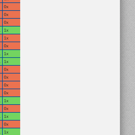
0x
0x
0x
.
1x
1x
0x
.
1x
.
1x
0x
0x
0x
0x
.
1x
0x
.
1x
0x
.
1x