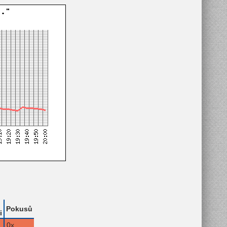
Pokusů
i
0x