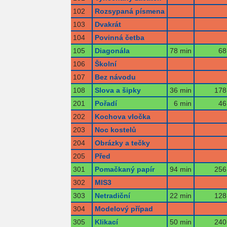
102
Rozsypaná písmena
103
Dvakrát
104
Povinná četba
105
Diagonála
78 min
68
106
Školní
107
Bez návodu
108
Slova a šipky
36 min
178
201
Pořadí
6 min
46
202
Kochova vločka
203
Noc kostelů
204
Obrázky a tečky
205
Před
301
Pomačkaný papír
94 min
256
302
MIS3
303
Netradiční
22 min
128
304
Modelový případ
305
Klikací
50 min
240