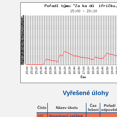
Vyřešené úlohy
Čas
Pořadí
Číslo
Název úkolu
řešení
odpověd
101
Vynechaný začátek