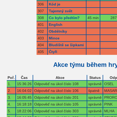
306
Kód je
307
Tajemný svět
308
Co bylo předtím?
45 min
287
401
English
402
Obdélníky
403
Mince
404
Bludiště se šipkami
405
Čtyři
Akce týmu během hr
Poř.
Čas
Akce
Status
Odp
1.
15:36:26
Odpověď na úkol číslo 108
správně
OSEL
2.
16:04:02
Odpověď na úkol číslo 106
špatně
MASAR
3.
16:05:45
Odpověď na úkol číslo 201
správně
PRORO
4.
16:18:18
Odpověď na úkol číslo 105
správně
PINK
5.
18:22:06
Odpověď na úkol číslo 303
správně
MLHA