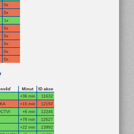
0x
0x
.
1x
0x
0x
0x
0x
0x
y
ověď
Minut
ID akce
+36 min
11632
KA
+15 min
12192
CTVI
+6 min
12245
+78 min
12527
+22 min
13992