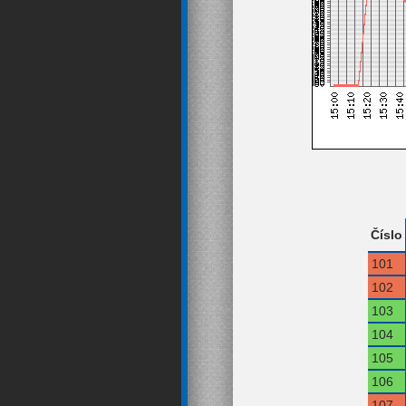
Číslo
101
102
103
104
105
106
107