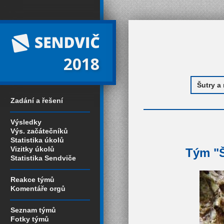
2018
Zadání a řešení
Výsledky
Výs. začátečníků
Statistika úkolů
Vizitky úkolů
Tým "Š
Statistika Sendviče
Reakce týmů
Komentáře orgů
Seznam týmů
Fotky týmů