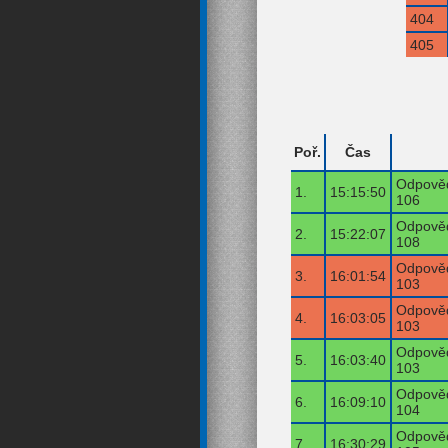
404
405
Poř.
Čas
Odpověď
1.
15:15:50
106
Odpověď
2.
15:22:07
108
Odpověď
3.
16:01:54
103
Odpověď
4.
16:03:05
103
Odpověď
5.
16:03:40
103
Odpověď
6.
16:09:10
104
Odpověď
7.
16:30:29