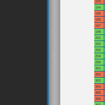
103
104
105
106
107
108
201
202
203
204
205
301
302
303
304
305
306
307