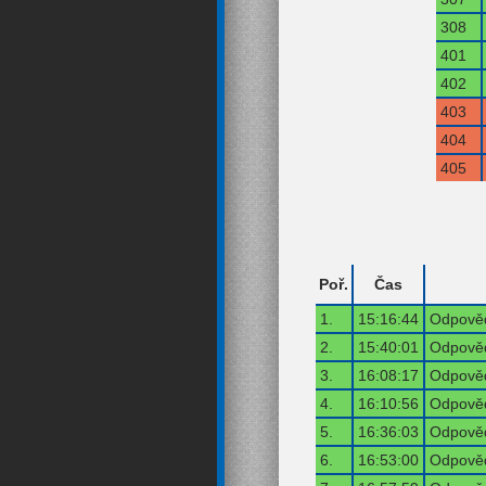
308
401
402
403
404
405
Poř.
Čas
1.
15:16:44
Odpověď
2.
15:40:01
Odpověď
3.
16:08:17
Odpověď
4.
16:10:56
Odpověď
5.
16:36:03
Odpověď
6.
16:53:00
Odpověď