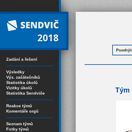
2018
Zadání a řešení
Výsledky
Výs. začátečníků
Statistika úkolů
Vizitky úkolů
Tým 
Statistika Sendviče
Reakce týmů
Komentáře orgů
Seznam týmů
Fotky týmů