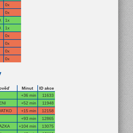
0x
0x
.
1x
.
1x
0x
0x
0x
0x
y
ověď
Minut
ID akce
+36 min
11633
ENI
+52 min
11948
VATKO
+15 min
12158
+93 min
12865
AZKA
+104 min
13075