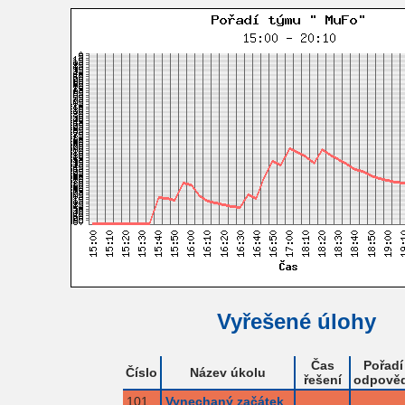
Vyřešené úlohy
Čas
Pořadí
Číslo
Název úkolu
řešení
odpověd
101
Vynechaný začátek