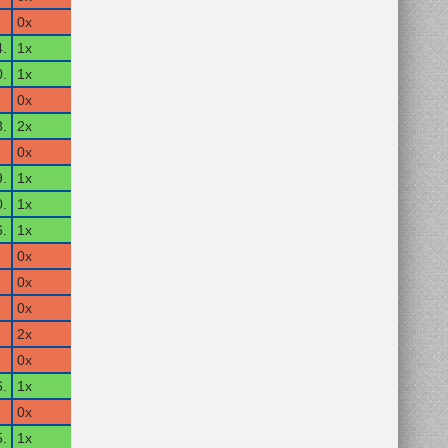
0x
.
1x
.
1x
0x
.
2x
0x
.
1x
.
1x
.
1x
0x
0x
0x
2x
0x
.
1x
0x
.
1x