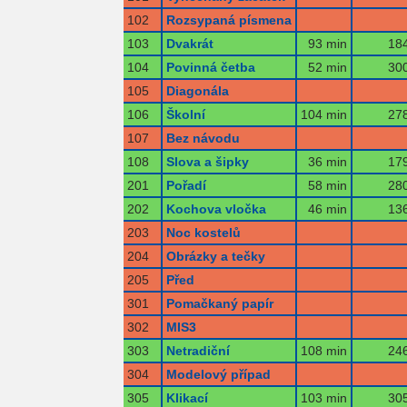
102
Rozsypaná písmena
103
Dvakrát
93 min
184
104
Povinná četba
52 min
300
105
Diagonála
106
Školní
104 min
278
107
Bez návodu
108
Slova a šipky
36 min
179
201
Pořadí
58 min
280
202
Kochova vločka
46 min
136
203
Noc kostelů
204
Obrázky a tečky
205
Před
301
Pomačkaný papír
302
MIS3
303
Netradiční
108 min
246
304
Modelový případ
305
Klikací
103 min
305