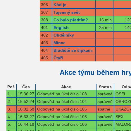
306
Kód je
307
Tajemný svět
308
Co bylo předtím?
16 min
120
401
English
25 min
140
402
Obdélníky
403
Mince
404
Bludiště se šipkami
405
Čtyři
Akce týmu během hr
Poř.
Čas
Akce
Status
Odp
1.
15:36:27
Odpověď na úkol číslo 108
správně
OSEL
2.
15:52:24
Odpověď na úkol číslo 104
správně
OBROZ
3.
16:02:58
Odpověď na úkol číslo 106
špatně
UKAZO
4.
16:33:27
Odpověď na úkol číslo 103
správně
SEX
5.
16:44:18
Odpověď na úkol číslo 106
správně
MALOR