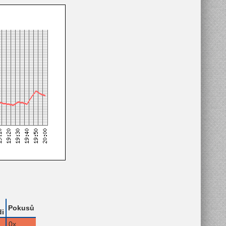
Pokusů
i
0x