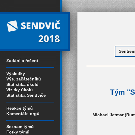
2018
Zadání a řešení
Výsledky
Výs. začátečníků
Statistika úkolů
Vizitky úkolů
Tým "Se
Statistika Sendviče
Reakce týmů
Komentáře orgů
Michael Jetmar (Rum
Seznam týmů
Fotky týmů