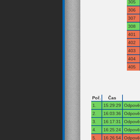
305
306
307
308
401
402
403
404
405
Poř.
Čas
1.
15:29:29
Odpověď
2.
16:03:36
Odpověď
3.
16:17:31
Odpověď
4.
16:25:24
Odpověď
5.
16:26:54
Odpověď