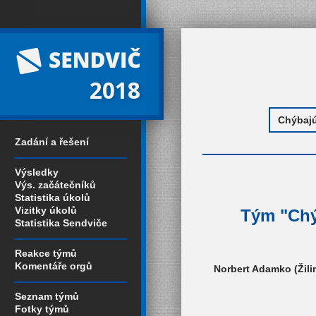
2018
Zadání a řešení
Výsledky
Výs. začátečníků
Statistika úkolů
Vizitky úkolů
Tým "Chýb
Statistika Sendviče
Reakce týmů
Komentáře orgů
Norbert Adamko (Žilin
Seznam týmů
Fotky týmů