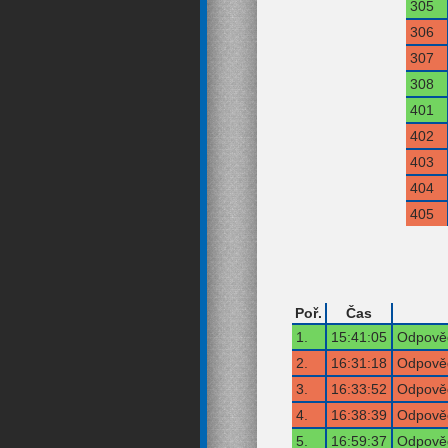
305
306
307
308
401
402
403
404
405
Poř.
Čas
1.
15:41:05
Odpověď
2.
16:31:18
Odpověď
3.
16:33:52
Odpověď
4.
16:38:39
Odpověď
5.
16:59:37
Odpověď