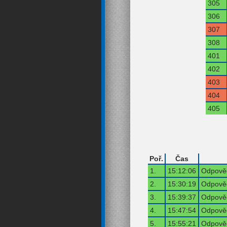
305
306
307
308
401
402
403
404
405
Poř.
Čas
1.
15:12:06
Odpověď
2.
15:30:19
Odpověď
3.
15:39:37
Odpověď
4.
15:47:54
Odpověď
5.
15:55:21
Odpověď