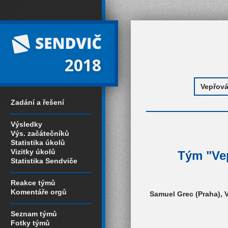
2018
Zadání a řešení
Výsledky
Výs. začátečníků
Statistika úkolů
Vizitky úkolů
Tým "Vep
Statistika Sendviče
Reakce týmů
Komentáře orgů
Samuel Grec (Praha), V
Seznam týmů
Fotky týmů