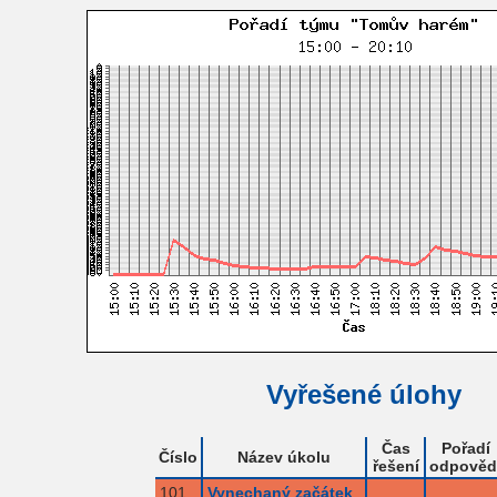
Vyřešené úlohy
Čas
Pořadí
Číslo
Název úkolu
řešení
odpověd
101
Vynechaný začátek