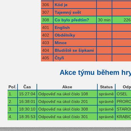
306
Kód je
307
Tajemný svět
308
Co bylo předtím?
30 min
226
401
English
402
Obdélníky
403
Mince
404
Bludiště se šipkami
405
Čtyři
Akce týmu během hr
Poř.
Čas
Akce
Status
Odp
1.
15:27:04
Odpověď na úkol číslo 108
správně
OSEL
2.
16:38:01
Odpověď na úkol číslo 201
správně
PRORO
3.
18:30:10
Odpověď na úkol číslo 308
správně
STARO
4.
18:35:53
Odpověď na úkol číslo 301
správně
KRABI