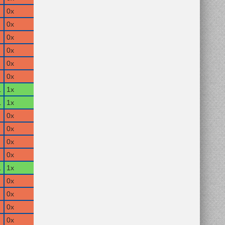
0x
0x
0x
0x
0x
0x
.
1x
.
1x
0x
0x
0x
0x
.
1x
0x
0x
0x
0x