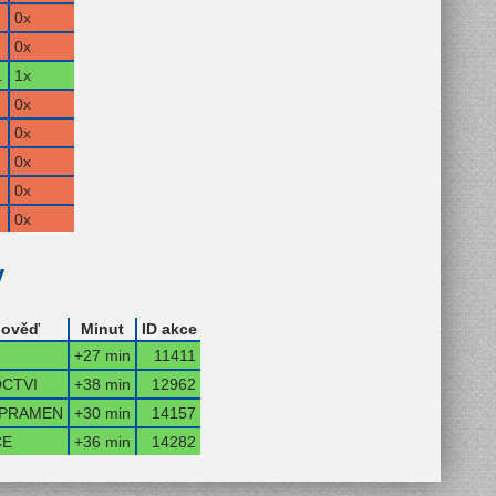
0x
0x
.
1x
0x
0x
0x
0x
0x
y
ověď
Minut
ID akce
+27 min
11411
CTVI
+38 min
12962
PRAMEN
+30 min
14157
CE
+36 min
14282