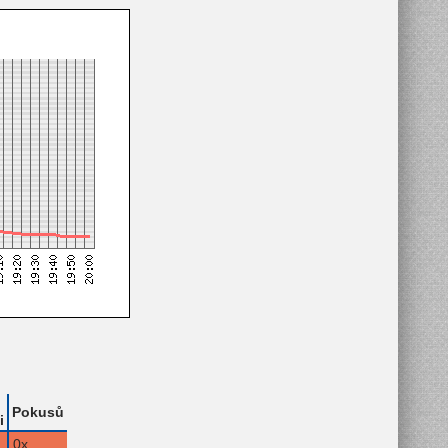
Pokusů
i
0x