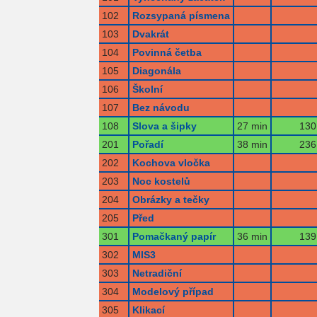
102
Rozsypaná písmena
103
Dvakrát
104
Povinná četba
105
Diagonála
106
Školní
107
Bez návodu
108
Slova a šipky
27 min
130
201
Pořadí
38 min
236
202
Kochova vločka
203
Noc kostelů
204
Obrázky a tečky
205
Před
301
Pomačkaný papír
36 min
139
302
MIS3
303
Netradiční
304
Modelový případ
305
Klikací