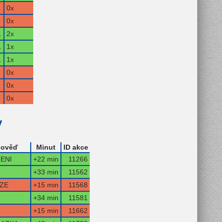
0x
0x
.
2x
.
1x
.
1x
0x
0x
0x
y
ověď
Minut
ID akce
ENI
+22 min
11266
+33 min
11562
IZE
+15 min
11568
+34 min
11581
+15 min
11662