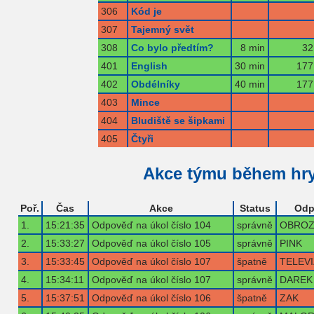
306
Kód je
307
Tajemný svět
308
Co bylo předtím?
8 min
32
401
English
30 min
177
402
Obdélníky
40 min
177
403
Mince
404
Bludiště se šipkami
405
Čtyři
Akce týmu během hr
Poř.
Čas
Akce
Status
Odp
1.
15:21:35
Odpověď na úkol číslo 104
správně
OBROZ
2.
15:33:27
Odpověď na úkol číslo 105
správně
PINK
3.
15:33:45
Odpověď na úkol číslo 107
špatně
TELEV
4.
15:34:11
Odpověď na úkol číslo 107
správně
DAREK
5.
15:37:51
Odpověď na úkol číslo 106
špatně
ZAK