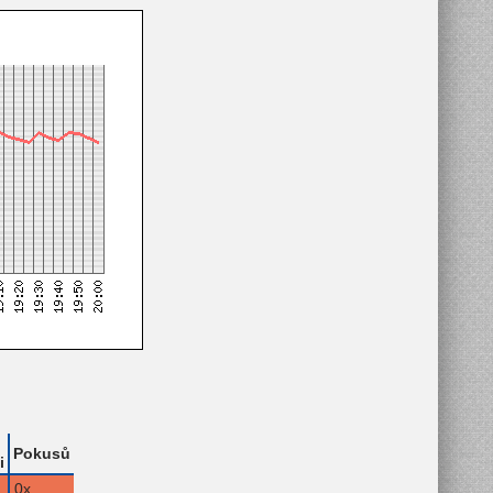
Pokusů
i
0x