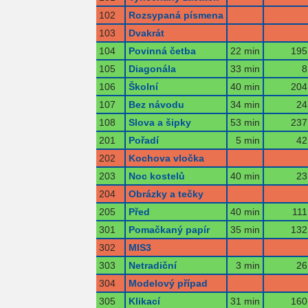
102
Rozsypaná písmena
103
Dvakrát
104
Povinná četba
22 min
195
105
Diagonála
33 min
8
106
Školní
40 min
204
107
Bez návodu
34 min
24
108
Slova a šipky
53 min
237
201
Pořadí
5 min
42
202
Kochova vločka
203
Noc kostelů
40 min
23
204
Obrázky a tečky
205
Před
40 min
111
301
Pomačkaný papír
35 min
132
302
MIS3
303
Netradiční
3 min
26
304
Modelový případ
305
Klikací
31 min
160