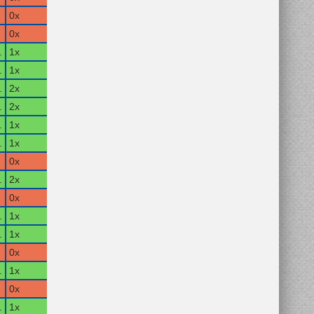
0x
0x
.
1x
.
1x
.
2x
.
2x
.
1x
.
1x
0x
.
2x
0x
.
1x
.
1x
0x
.
1x
0x
.
1x