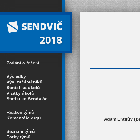
2018
Zadání a řešení
Výsledky
Výs. začátečníků
Statistika úkolů
Vizitky úkolů
Statistika Sendviče
Reakce týmů
Komentáře orgů
Adam Entirův (Br
Seznam týmů
Fotky týmů