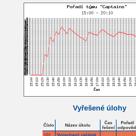
Vyřešené úlohy
Čas
Pořadí
Číslo
Název úkolu
řešení
odpověd
101
Vynechaný začátek