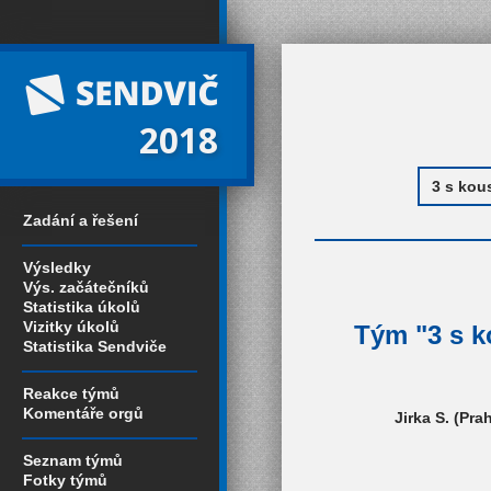
2018
Zadání a řešení
Výsledky
Výs. začátečníků
Statistika úkolů
Vizitky úkolů
Tým "3 s k
Statistika Sendviče
Reakce týmů
Komentáře orgů
Jirka S. (Pra
Seznam týmů
Fotky týmů