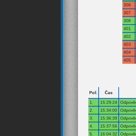
306
307
308
401
402
403
404
405
Poř.
Čas
1.
15:29:24
Odpověď
2.
15:34:00
Odpověď
3.
15:36:39
Odpověď
4.
15:37:56
Odpověď
5.
16:04:32
Odpověď