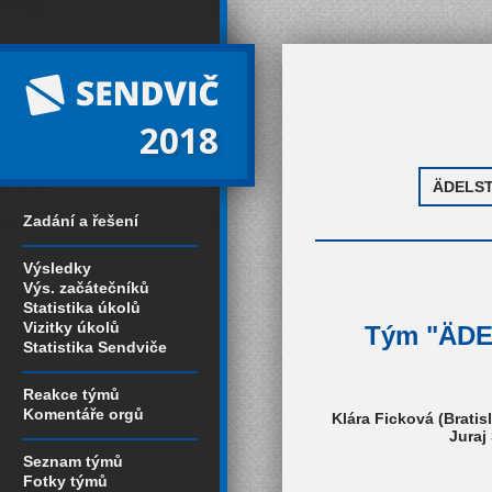
2018
Zadání a řešení
Výsledky
Výs. začátečníků
Statistika úkolů
Vizitky úkolů
Tým "ÄDEL
Statistika Sendviče
Reakce týmů
Komentáře orgů
Klára Ficková (Bratis
Juraj
Seznam týmů
Fotky týmů