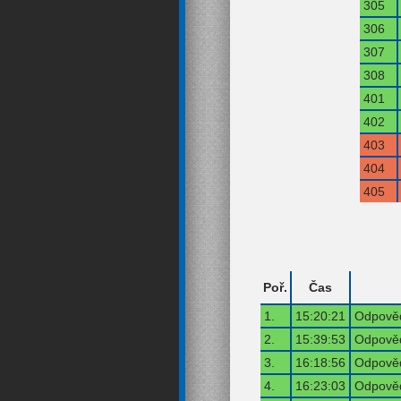
305
306
307
308
401
402
403
404
405
Poř.
Čas
1.
15:20:21
Odpověď
2.
15:39:53
Odpověď
3.
16:18:56
Odpověď
4.
16:23:03
Odpověď