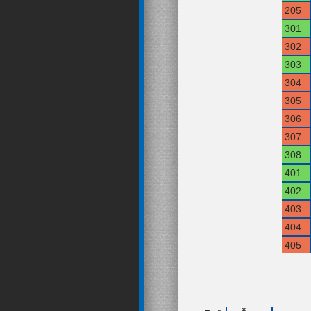
205
301
302
303
304
305
306
307
308
401
402
403
404
405