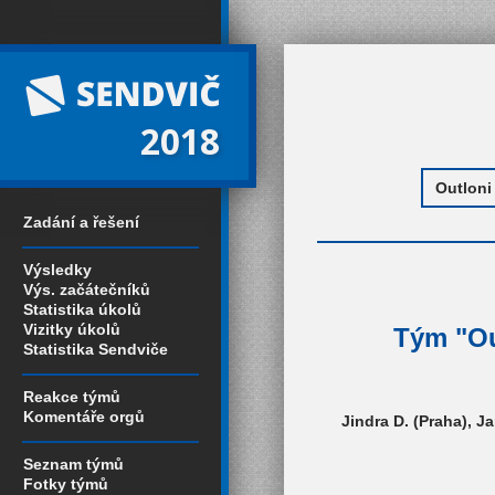
2018
Zadání a řešení
Výsledky
Výs. začátečníků
Statistika úkolů
Vizitky úkolů
Tým "Ou
Statistika Sendviče
Reakce týmů
Komentáře orgů
Jindra D. (Praha), Ja
Seznam týmů
Fotky týmů