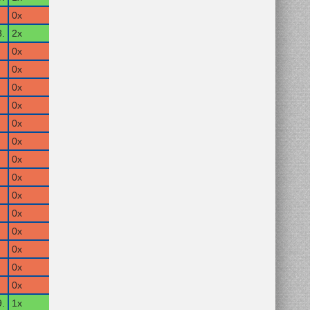
0x
.
2x
0x
0x
0x
0x
0x
0x
0x
0x
0x
0x
0x
0x
0x
0x
.
1x