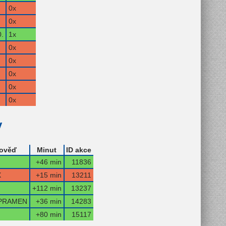
0x
0x
.
1x
0x
0x
0x
0x
0x
y
ověď
Minut
ID akce
+46 min
11836
X
+15 min
13211
+112 min
13237
PRAMEN
+36 min
14283
+80 min
15117