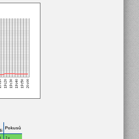
Pokusů
i
.
1x