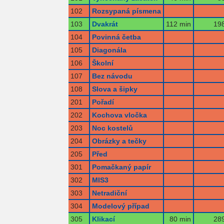
102
Rozsypaná písmena
103
Dvakrát
112 min
198
104
Povinná četba
105
Diagonála
106
Školní
107
Bez návodu
108
Slova a šipky
201
Pořadí
202
Kochova vločka
203
Noc kostelů
204
Obrázky a tečky
205
Před
301
Pomačkaný papír
302
MIS3
303
Netradiční
304
Modelový případ
305
Klikací
80 min
289