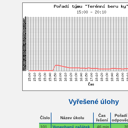
Vyřešené úlohy
Čas
Pořadí
Číslo
Název úkolu
řešení
odpověd
101
Vynechaný začátek
46 min
39