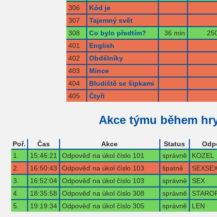
306
Kód je
307
Tajemný svět
308
Co bylo předtím?
36 min
250
401
English
402
Obdélníky
403
Mince
404
Bludiště se šipkami
405
Čtyři
Akce týmu během hr
Poř.
Čas
Akce
Status
Odp
1.
15:46:21
Odpověď na úkol číslo 101
správně
KOZEL
2.
16:50:43
Odpověď na úkol číslo 103
špatně
SEXSE
3.
16:52:04
Odpověď na úkol číslo 103
správně
SEX
4.
18:35:58
Odpověď na úkol číslo 308
správně
STARO
5.
19:19:34
Odpověď na úkol číslo 305
správně
LEN