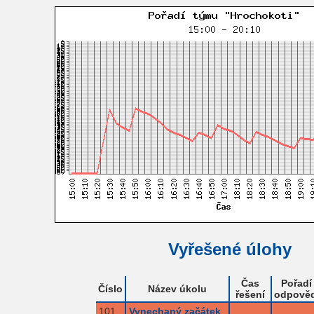
Vyřešené úlohy
Čas
Pořadí
Číslo
Název úkolu
řešení
odpověd
101
Vynechaný začátek