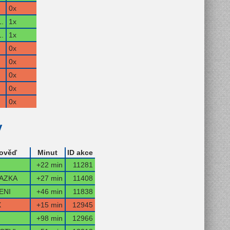
0x
.
1x
.
1x
0x
0x
0x
0x
0x
y
ověď
Minut
ID akce
+22 min
11281
AZKA
+27 min
11408
ENI
+46 min
11838
X
+15 min
12945
+98 min
12966