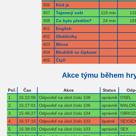
306
Kód je
307
Tajemný svět
119 min
131
308
Co bylo předtím?
24 min
191
401
English
402
Obdélníky
403
Mince
404
Bludiště se šipkami
405
Čtyři
Akce týmu během hr
Poř.
Čas
Akce
Status
Odp
1.
15:22:06
Odpověď na úkol číslo 108
správně
OSEL
2.
15:27:01
Odpověď na úkol číslo 106
správně
MALOR
3.
15:46:27
Odpověď na úkol číslo 104
správně
OBROZ
4.
16:37:15
Odpověď na úkol číslo 103
špatně
SEXSE
5.
16:38:03
Odpověď na úkol číslo 103
správně
SEX