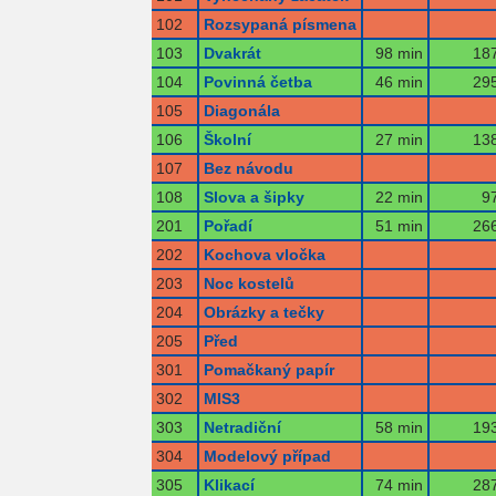
102
Rozsypaná písmena
103
Dvakrát
98 min
187
104
Povinná četba
46 min
295
105
Diagonála
106
Školní
27 min
138
107
Bez návodu
108
Slova a šipky
22 min
97
201
Pořadí
51 min
266
202
Kochova vločka
203
Noc kostelů
204
Obrázky a tečky
205
Před
301
Pomačkaný papír
302
MIS3
303
Netradiční
58 min
193
304
Modelový případ
305
Klikací
74 min
287