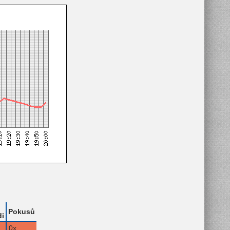
Pokusů
i
0x