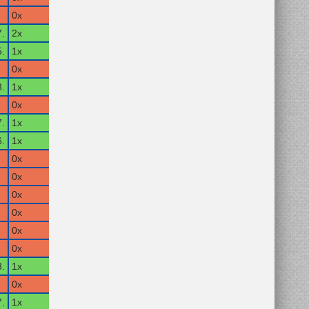
0x
.
2x
.
1x
0x
.
1x
0x
.
1x
.
1x
0x
0x
0x
0x
0x
0x
.
1x
0x
.
1x