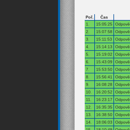
Poř.
Čas
1.
15:05:25
Odpověď
2.
15:07:58
Odpověď
3.
15:11:53
Odpověď
4.
15:14:13
Odpověď
5.
15:19:02
Odpověď
6.
15:43:09
Odpověď
7.
15:53:50
Odpověď
8.
15:56:41
Odpověď
9.
16:08:28
Odpověď
10.
16:20:52
Odpověď
11.
16:23:17
Odpověď
12.
16:35:35
Odpověď
13.
16:38:50
Odpověď
14.
18:06:03
Odpověď
15.
18:10:49
Odpověď