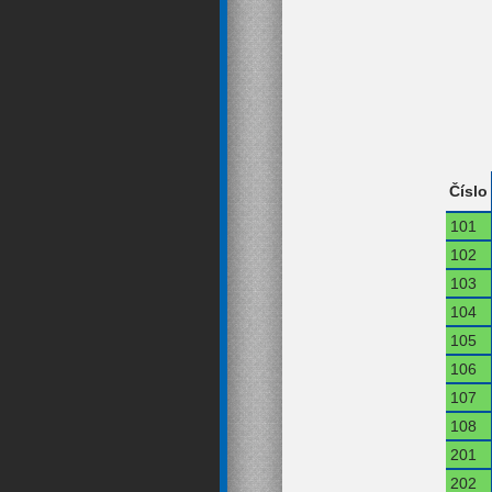
Číslo
101
102
103
104
105
106
107
108
201
202