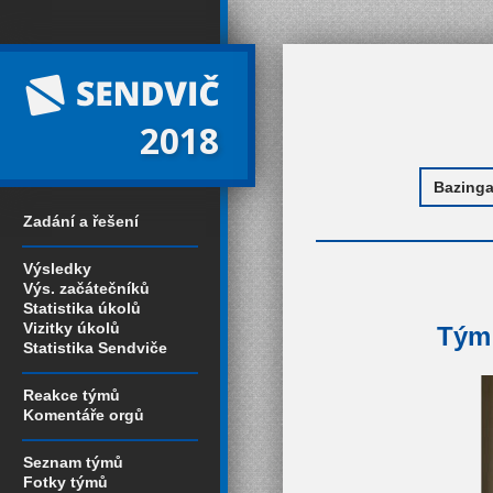
2018
Zadání a řešení
Výsledky
Výs. začátečníků
Statistika úkolů
Vizitky úkolů
Tým 
Statistika Sendviče
Reakce týmů
Komentáře orgů
Seznam týmů
Fotky týmů