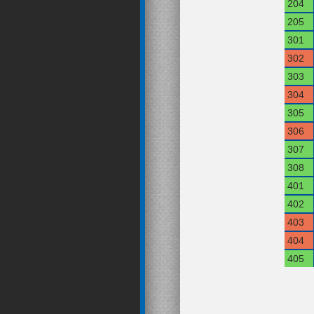
204
205
301
302
303
304
305
306
307
308
401
402
403
404
405