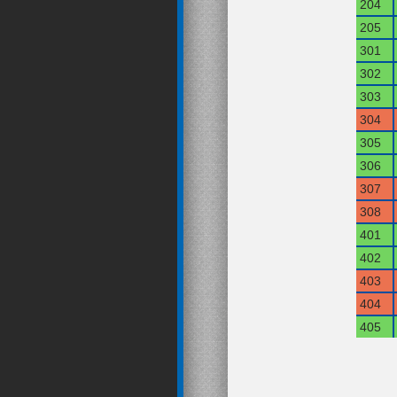
204
205
301
302
303
304
305
306
307
308
401
402
403
404
405