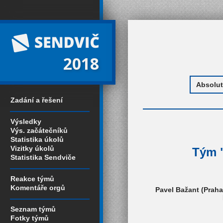
2018
Zadání a řešení
Výsledky
Výs. začátečníků
Statistika úkolů
Vizitky úkolů
Tým "
Statistika Sendviče
Reakce týmů
Komentáře orgů
Pavel Bažant (Praha
Seznam týmů
Fotky týmů