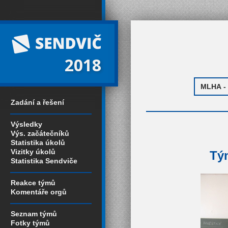
2018
Zadání a řešení
Výsledky
Výs. začátečníků
Statistika úkolů
Vizitky úkolů
Tým
Statistika Sendviče
Reakce týmů
Komentáře orgů
Seznam týmů
Fotky týmů