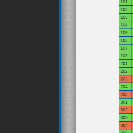
101
102
103
104
105
106
107
108
201
202
203
204
205
301
302
303
304
305