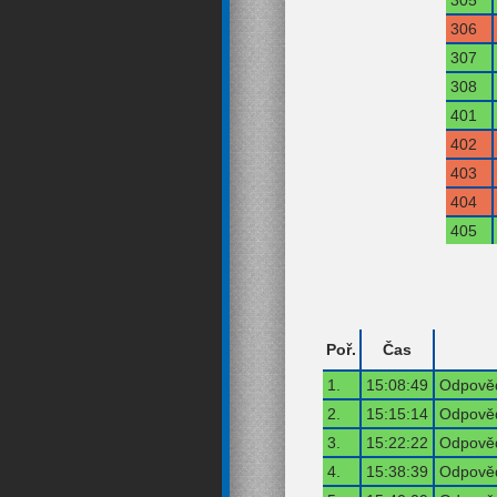
306
307
308
401
402
403
404
405
Poř.
Čas
1.
15:08:49
Odpověď
2.
15:15:14
Odpověď
3.
15:22:22
Odpověď
4.
15:38:39
Odpověď