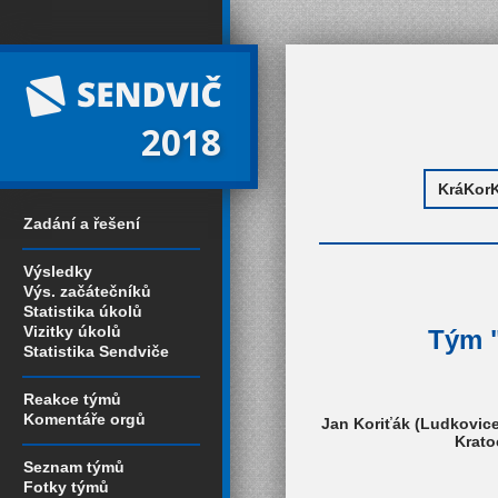
2018
Zadání a řešení
Výsledky
Výs. začátečníků
Statistika úkolů
Vizitky úkolů
Tým "
Statistika Sendviče
Reakce týmů
Komentáře orgů
Jan Koriťák (Ludkovice
Krato
Seznam týmů
Fotky týmů