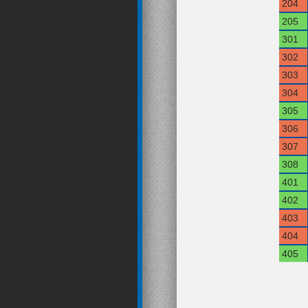
204
205
301
302
303
304
305
306
307
308
401
402
403
404
405