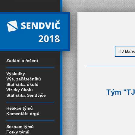
2018
Zadání a řešení
Výsledky
Výs. začátečníků
Statistika úkolů
Vizitky úkolů
Tým "TJ 
Statistika Sendviče
Reakce týmů
Komentáře orgů
Seznam týmů
Fotky týmů