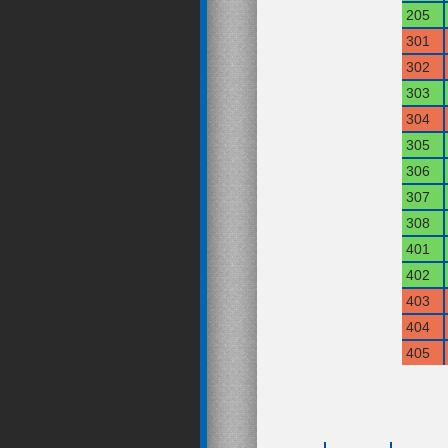
205
301
302
303
304
305
306
307
308
401
402
403
404
405