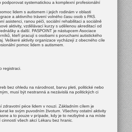
oto podporovat systematickou a komplexní profesionální
omoc lidem s autismem i jejich rodinám v oblasti
grace a aktivního trávení volného času osob s PAS.
 asistenci, ranou péči, sociální rehabilitaci a sociálně
vé aktivity, vzdělávací kurzy s udělenou akreditací od
 přednášky a další. PASPOINT je nástupcem Asociace
rníků, kteří pracují s osobami s poruchami autistického
j. Veškeré aktivity organizace vycházejí z obecného cíle
fesionální pomoc lidem s autismem.
 registraci.
eb bez ohledu na národnost, barvu pleti, politické nebo
ým, musí být nestranná a nezávislá na politických ci
í zdravotní péce lidem v nouzi. Základním cílem je
ávrat ke svým puvodním životum. Všechny ostatní aktivity
asne a to pouze v prípade, kdy je to nezbytné a na míste
ní cinností všech akcí Lékaru bez hranic.