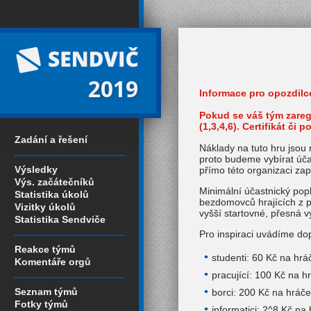
2019
Informace pro opozdilc
Pokud se váš tým zaregi
(1,3,4,6). Certifikát č
Zadání a řešení
Náklady na tuto hru jsou
proto budeme vybírat úča
Výsledky
přímo této organizaci zap
Výs. začátečníků
Minimální účastnický pop
Statistika úkolů
bezdomovců hrajících z p
Vizitky úkolů
vyšší startovné, přesná 
Statistika Sendviče
Pro inspiraci uvádíme do
Reakce týmů
studenti: 60 Kč na hr
Komentáře orgů
pracující: 100 Kč na h
Seznam týmů
borci: 200 Kč na hráč
Fotky týmů
informatici: 2^8 Kč na