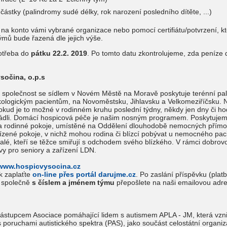
ní částky (palindromy sudé délky, rok narození posledního dítěte, ...)
 na konto vámi vybrané organizace nebo pomocí certifiátu/potvrzení, k
ýmů bude řazená dle jejich výše.
 potřeba do
pátku 22.2. 2019
. Po tomto datu zkontrolujeme, zda peníze d
sočina, o.p.s
společnost se sídlem v Novém Městě na Moravě poskytuje terénní pal
ologickým pacientům, na Novoměstsku, Jihlavsku a Velkomeziříčsku. N
pokud je to možné v rodinném kruhu poslední týdny, někdy jen dny či ho
vládli. Domácí hospicová péče je našim nosným programem. Poskytujeme 
a rodinné pokoje, umístěné na Oddělení dlouhodobě nemocných přímo
zené pokoje, v nichž mohou rodina či blízcí pobývat u nemocného pacien
stalé, kteří se těžce smiřují s odchodem svého blízkého. V rámci dobro
y pro seniory a zařízení LDN.
/www.hospicvysocina.cz
k zaplaťte
on-line přes portál darujme.cz
. Po zaslání příspěvku (pla
m společně
s číslem a jménem týmu
přepošlete na naši emailovou adre
ástupcem Asociace pomáhající lidem s autismem APLA - JM, která vznikla
s poruchami autistického spektra (PAS), jako součást celostátní organ