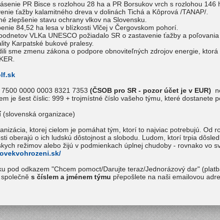
ásenie PR Bisce s rozlohou 28 ha a PR Borsukov vrch s rozlohou 146 
enie ťažby kalamitného dreva v dolinách Tichá a Kôprová /TANAP/.
é zlepšenie stavu ochrany vlkov na Slovensku.
enie 84,52 ha lesa v blízkosti Vlčej v Čergovskom pohorí.
 podnetov VLKa UNESCO požiadalo SR o zastavenie ťažby a poľovania
lity Karpatské bukové pralesy.
ili sme zmenu zákona o podpore obnoviteľných zdrojov energie, ktorá 
KER.
lf.sk
06 7500 0000 0003 8321 7353
(ČSOB pro SR - pozor účet je v EUR)
n
m je šest číslic: 999 + trojmístné číslo vašeho týmu, které dostanete po
í
(slovenská organizace)
nizácia, ktorej cielom je pomáhat tým, ktorí to najviac potrebujú. O
sti oberajú o ich ludskú dôstojnost a slobodu. Ludom, ktorí trpia dôsledk
rskych režimov alebo žijú v podmienkach úplnej chudoby - rovnako vo sv
clovekvohrozeni.sk/
vku pod odkazem "Chcem pomoct/Darujte teraz/Jednorázový dar" (plat
m společně
s číslem a jménem týmu
přepošlete na naši emailovou adre