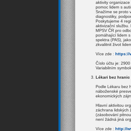
aktivity organizace
pomoc lidem s aut
Snažíme se proto v
diagnostiky, podpo
Poskytujeme 4 regis
aktivizační službu
MPSV ČR pro odborn
pomáhající lidem s 
spektra (PAS), jak
zkvalitnit život l
Více zde :
https:/
Číslo účtu je: 290
Variabilním symbole
Lékari bez hranic
Podle Lékaru bez h
náboženské presved
ekonomických záj
Hlavní aktivitou o
záchrana lidských 
(zásobování pitnou
není žádná jiná org
Více zde :
http://w