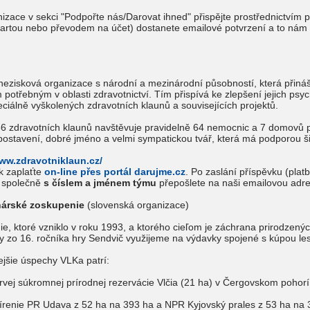
izace v sekci "Podpořte nás/Darovat ihned" přispějte prostřednictvím p
kartou nebo převodem na účet) dostanete emailové potvrzení a to ná
 nezisková organizace s národní a mezinárodní působností, která přiná
potřebným v oblasti zdravotnictví. Tím přispívá ke zlepšení jejich psy
eciálně vyškolených zdravotních klaunů a souvisejících projektů.
 zdravotních klaunů navštěvuje pravidelně 64 nemocnic a 7 domovů pro
 postavení, dobré jméno a velmi sympatickou tvář, která má podporou ši
www.zdravotniklaun.cz/
k zaplaťte
on-line přes portál darujme.cz
. Po zaslání příspěvku (pla
m společně
s číslem a jménem týmu
přepošlete na naši emailovou adre
nárské zoskupenie
(slovenská organizace)
e, ktoré vzniklo v roku 1993, a ktorého cieľom je záchrana prirodzen
y zo 16. ročníka hry Sendvič využijeme na výdavky spojené s kúpou l
jšie úspechy VLKa patrí:
rvej súkromnej prírodnej rezervácie Vlčia (21 ha) v Čergovskom pohorí
írenie PR Udava z 52 ha na 393 ha a NPR Kyjovský prales z 53 ha na 