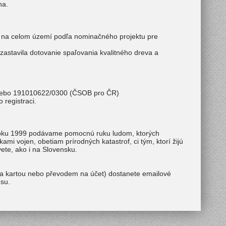
ha.
 na celom území podľa nominačného projektu pre
zastavila dotovanie spaľovania kvalitného dreva a
ebo 191010622/0300 (ČSOB pro ČR)
 registraci.
d roku 1999 podávame pomocnú ruku ludom, ktorých
ami vojen, obetiam prírodných katastrof, ci tým, ktorí žijú
ete, ako i na Slovensku.
ba kartou nebo převodem na účet) dostanete emailové
su.