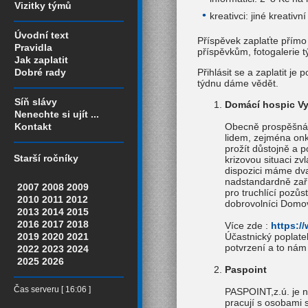
Vizitky týmů
kreativci: jiné kreativ
Úvodní text
Příspěvek zaplaťte přímo
Pravidla
příspěvkům, fotogalerie t
Jak zaplatit
Dobré rady
Přihlásit se a zaplatit je
týdnu dáme vědět.
Síň slávy
Domácí hospic Vy
Nenechte si ujít ...
Obecně prospěšná 
Kontakt
lidem, zejména onk
prožít důstojně a 
Starší ročníky
krizovou situaci z
dispozici máme dv
nadstandardně zaří
2007
2008
2009
pro truchlící pozů
2010
2011
2012
dobrovolníci Domov
2013
2014
2015
2016
2017
2018
Více zde :
https:/
2019
2020
2021
Účastnický poplate
potvrzení a to ná
2022
2023
2024
2025
2026
Paspoint
Čas serveru [ 16:06 ]
PASPOINT,z.ú. je n
pracují s osobami 