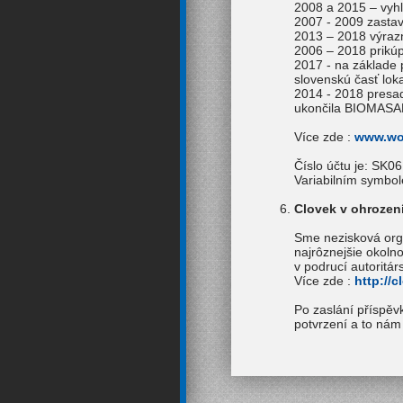
2008 a 2015 – vyhl
2007 - 2009 zastav
2013 – 2018 výrazn
2006 – 2018 prikúp
2017 - na základe
slovenskú časť loka
2014 - 2018 presad
ukončila BIOMASA
Více zde :
www.wo
Číslo účtu je: SK
Variabilním symbole
Clovek v ohrozen
Sme nezisková orga
najrôznejšie okolno
v podrucí autoritá
Více zde :
http://
Po zaslání příspě
potvrzení a to ná