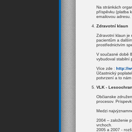
Na stránkách organ
příspěvku (platba 
emailovou adresu.
Zdravotní klaun
Zdravotní klaun je
pacientům a dalším 
prostřednictvím sp
V současné době 86
vybudoval stabilní
Více zde :
http://
Účastnický poplate
potvrzení a to ná
VLK - Lesoochra
Občianske združeni
procesov. Príspevk
Medzi najvýznamne
2004 – založenie p
vrchoch.
2005 a 2007 - rozš