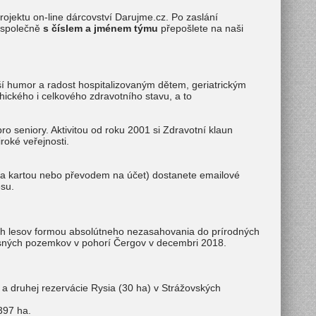
rojektu on-line dárcovství Darujme.cz. Po zaslání
m společně
s číslem a jménem týmu
přepošlete na naši
ší humor a radost hospitalizovaným dětem, geriatrickým
chického i celkového zdravotního stavu, a to
 seniory. Aktivitou od roku 2001 si Zdravotní klaun
roké veřejnosti.
tba kartou nebo převodem na účet) dostanete emailové
su.
ých lesov formou absolútneho nezasahovania do prírodných
esných pozemkov v pohorí Čergov v decembri 2018.
 a druhej rezervácie Rysia (30 ha) v Strážovských
397 ha.