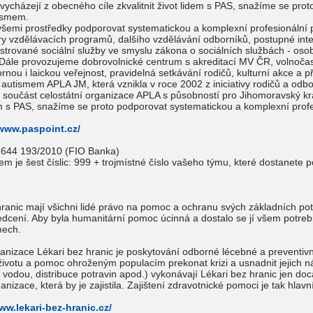
 vycházejí z obecného cíle zkvalitnit život lidem s PAS, snažíme se pr
ismem.
šemi prostředky podporovat systematickou a komplexní profesionální p
ry vzdělávacích programů, dalšího vzdělávání odborníků, postupné inte
trované sociální služby ve smyslu zákona o sociálních službách - osobní
. Dále provozujeme dobrovolnické centrum s akreditací MV ČR, volnočaso
ou i laickou veřejnost, pravidelná setkávání rodičů, kulturní akce a
autismem APLA JM, která vznikla v roce 2002 z iniciativy rodičů a odbo
o součást celostátní organizace APLA s působností pro Jihomoravský kra
idem s PAS, snažíme se proto podporovat systematickou a komplexní pro
/www.paspoint.cz/
0 644 193/2010 (FIO Banka)
m je šest číslic: 999 + trojmístné číslo vašeho týmu, které dostanete po
ranic mají všichni lidé právo na pomoc a ochranu svých základních potr
cení. Aby byla humanitární pomoc úcinná a dostalo se jí všem potrebn
mech.
rganizace Lékari bez hranic je poskytování odborné lécebné a preventivn
životu a pomoc ohroženým populacím prekonat krizi a usnadnit jejich n
 vodou, distribuce potravin apod.) vykonávají Lékari bez hranic jen doc
anizace, která by je zajistila. Zajištení zdravotnické pomoci je tak hlav
ww.lekari-bez-hranic.cz/