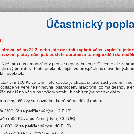
Účastnický popla
e:
stroval až po 22.2. nebo jste nestihli zaplatit včas, zaplaťte jed
i potrvrzení platby nám pak pošlete obratem a to nejpozději do ned
 nízké, pro nás organizátory peníze nepotřebujeme. Chceme ale zabrán
stnický poplatek. Tento poplatek půjde ve prospěch níže uvedených nez
latí poplatek.
latek činí 100 Kč za tým. Tato částka je chápána jako záchytné minimum
očítače ve veřejné knihovně; osamocený hráč; tým, co má děsnou alerg
výše záleží na vás a na vašem vztahu k nabízeným neziskovkám.
poručené částky startovného, které nám udělají radost:
áče (300 Kč za pětičlenný tým, 12 EUR)
ráče (500 Kč za pětičlenný tým, 20 EUR)
e (1000 Kč za pětičlenný tým, 40 EUR)
 hráče (2^10 Kč za 2^2členný tým)