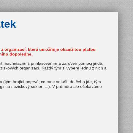
tek
né z organizací, která umožňuje okamžitou platbu
ělního dopoledne.
it machinacím s přihlašováním a zároveň pomoci jinde,
iskových organizací. Každý tým si vybere jednu z nich a
 (tým hrající poprvé, co moc netuší, do čeho jde; tým
ii na neziskový sektor; ...). V průměru ale očekáváme