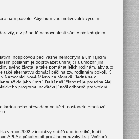
teré nám pošlete. Abychom vás motivovali k vyšším
orazily, a v případě nesrovnalostí vám v následujícím
iativní hospicovou péči vážně nemocným a umírajícím
aším posláním je doprovázet umírající a umožnit jim
diny svého života, a také pomáhat jejich rodinám, aby tuto
také alternativu domácí péči na tzv. rodinném pokoji. K
 v Nemocnici Nové Město na Moravě. Jedná se o
ta až do jeho úmrtí. Další naší činností je poradna Alej
volnického programu navštěvují naši odborně proškolení
tba kartou nebo převodem na účet) dostanete emailové
su.
 v roce 2002 z iniciativy rodičů a odborníků, kteří
izace APLA s působností pro Jihomoravský kraj. Veškeré