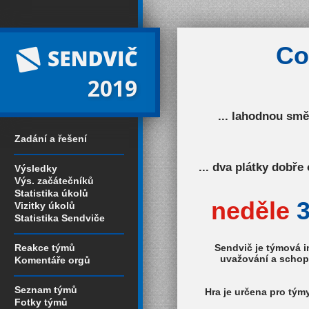
Co
2019
... lahodnou smě
Zadání a řešení
... dva plátky dobř
Výsledky
Výs. začátečníků
Statistika úkolů
neděle
3
Vizitky úkolů
Statistika Sendviče
Reakce týmů
Sendvič je týmová
i
uvažování a schopno
Komentáře orgů
Seznam týmů
Hra je určena pro tým
Fotky týmů