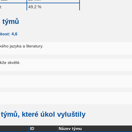
:
49,2 %
 týmů
tost: 4,6
ého jazyka a literatury.
kže skvělé.
m
týmů, které úkol vyluštily
ID
Název týmu