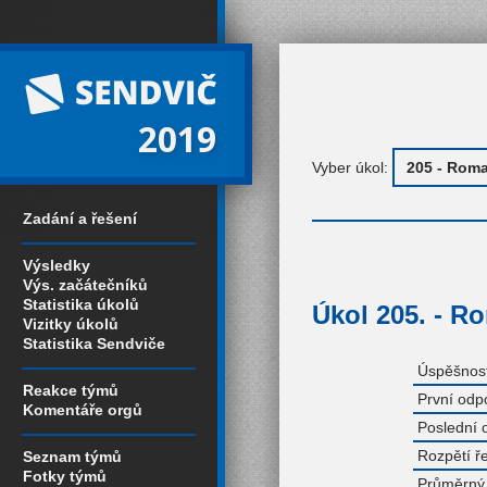
2019
Vyber úkol:
Zadání a řešení
Výsledky
Výs. začátečníků
Statistika úkolů
Úkol 205. - R
Vizitky úkolů
Statistika Sendviče
Úspěšnost
Reakce týmů
První odp
Komentáře orgů
Poslední 
Rozpětí ř
Seznam týmů
Fotky týmů
Průměrný 