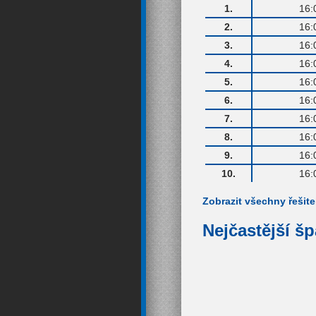
1.
16:
2.
16:
3.
16:
4.
16:
5.
16:
6.
16:
7.
16:
8.
16:
9.
16:
10.
16:
Zobrazit všechny řešite
Nejčastější š