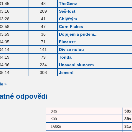
01:45
48
TheGenz
03:16
209
Seš-lost
03:28
41
Chlýftým
03:58
47
Corn Flakes
03:59
36
Dopijem a pudem...
04:05
71
Fiman++
04:14
141
Divize nulou
04:19
79
Tonda
04:36
234
Unaveni sluncem
05:14
308
Jemen!
le »
patné odpovědi
58x
ORG
39x
KOD
31x
LASKA