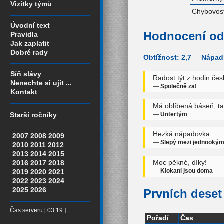
Vizitky týmů
Chybovost
Úvodní text
Hodnocení od
Pravidla
Jak zaplatit
Dobré rady
Obtížnost: 2,7 Nápadi
Síň slávy
Radost týt z hodin česk
Nenechte si ujít ...
—
Společně za!
Kontakt
Má oblíbená báseň, ta
—
Untertým
Starší ročníky
Hezká nápadovka.
2007
2008
2009
—
Slepý mezi jednooký
2010
2011
2012
2013
2014
2015
Moc pěkné, díky!
2016
2017
2018
—
Klokani jsou doma
2019
2020
2021
2022
2023
2024
2025
2026
Prvních deset 
Čas serveru [ 03:19 ]
Pořadí
Čas