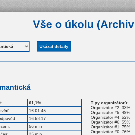
Vše o úkolu (Archiv
omantická
:
61,1%
Tipy organizátorů:
Organizátor #2: 33%
ověď:
16:01:45
Organizátor #5: 49%
Organizátor #4: 52%
odpověď:
16:58:17
Organizátor #6: 55%
ešení:
56 min
Organizátor #1: 75%
Organizátor #0: 76%
čas:
25 min