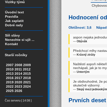
Vizitky týmů
Chybovost
Úvodní text
Hodnocení od
Pravidla
Jak zaplatit
Dobré rady
Obtížnost: 3,6 Nápadi
Síň slávy
aspon nejaka jednodus
Nenechte si ujít ...
—
Obývák
Kontakt
Předchozí mlhy nastavil
—
Krásný ztráty
Starší ročníky
Naštěstí aspoň někteří 
2007
2008
2009
nechápali, jak je to my
2010
2011
2012
—
Untertým
2013
2014
2015
2016
2017
2018
Je obdivuhodné, že po 
2019
2020
2021
skutečně výborný.
2022
2023
2024
—
Slepý mezi jednooký
2025
2026
Prvních deset 
Čas serveru [ 14:08 ]