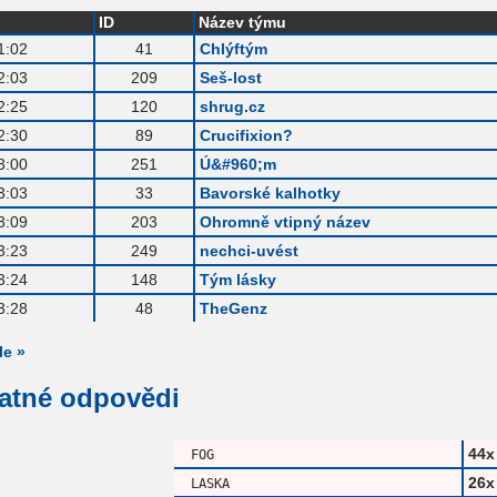
ID
Název týmu
1:02
41
Chlýftým
2:03
209
Seš-lost
2:25
120
shrug.cz
2:30
89
Crucifixion?
3:00
251
Ú&#960;m
3:03
33
Bavorské kalhotky
3:09
203
Ohromně vtipný název
3:23
249
nechci-uvést
3:24
148
Tým lásky
3:28
48
TheGenz
le »
patné odpovědi
44x
FOG
26x
LASKA