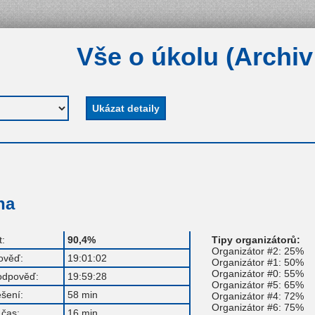
Vše o úkolu (Archiv
ha
:
90,4%
Tipy organizátorů:
Organizátor #2: 25%
ověď:
19:01:02
Organizátor #1: 50%
Organizátor #0: 55%
odpověď:
19:59:28
Organizátor #5: 65%
ešení:
58 min
Organizátor #4: 72%
Organizátor #6: 75%
čas:
16 min