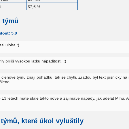
:
37,6 %
 týmů
tost: 5,0
si uloha :)
y příliš vysokou laťku nápaditosti. :)
členové týmu znají pohádku, tak se chytli. Zradou byl text písničky na int
šleno.
13 letech máte stále takto nové a zajímavé nápady, jak udělat Mlhu. Asi
m
týmů, které úkol vyluštily