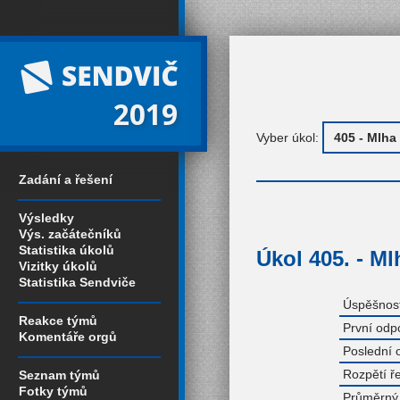
2019
Vyber úkol:
Zadání a řešení
Výsledky
Výs. začátečníků
Statistika úkolů
Úkol 405. - Ml
Vizitky úkolů
Statistika Sendviče
Úspěšnost
Reakce týmů
První odp
Komentáře orgů
Poslední 
Rozpětí ř
Seznam týmů
Fotky týmů
Průměrný 