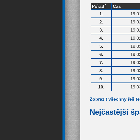
Pořadí
Čas
1.
19:0
2.
19:0
3.
19:0
4.
19:0
5.
19:0
6.
19:0
7.
19:0
8.
19:0
9.
19:0
10.
19:0
Zobrazit všechny řešite
Nejčastější š