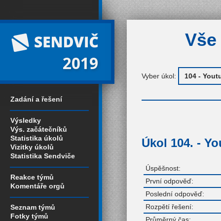
Vše 
2019
Vyber úkol:
Zadání a řešení
Výsledky
Výs. začátečníků
Statistika úkolů
Úkol 104. - Y
Vizitky úkolů
Statistika Sendviče
Úspěšnost:
Reakce týmů
První odpověď:
Komentáře orgů
Poslední odpověď:
Rozpětí řešení:
Seznam týmů
Fotky týmů
Průměrný čas: