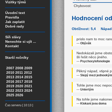
Vizitky týmů
Chybovost:
Úvodní text
Hodnocení od
Pravidla
Jak zaplatit
Dobré rady
Obtížnost: 5,4 Nápadi
Síň slávy
prislo nam to moc ra
Nenechte si ujít ...
—
Obývák
Kontakt
Nedokázali jsme obstoj
šli řešit něco jiného.
Starší ročníky
—
Psychoxylofonologie
2007
2008
2009
Pěkný nápad, vtipné p
2010
2011
2012
—
Slepý mezi jednooký
2013
2014
2015
2016
2017
2018
Tohle jsme moc nepoc
2019
2020
2021
—
Untertým
2022
2023
2024
2025
2026
Na tohle jsme nakonec
—
Klokani jsou doma
Čas serveru [ 10:13 ]