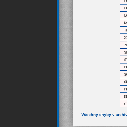
L
L
L
K
T
X
Z
S
S
P
S
O
P
K
C
Všechny chyby v archi