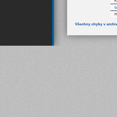
M
S
P
Všechny chyby v archi