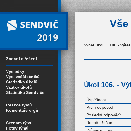
Vše 
2019
Vyber úkol:
Zadání a řešení
Výsledky
Výs. začátečníků
Statistika úkolů
Úkol 106. - Vý
Vizitky úkolů
Statistika Sendviče
Úspěšnost:
Reakce týmů
První odpověď:
Komentáře orgů
Poslední odpověď:
Rozpětí řešení:
Seznam týmů
Fotky týmů
Průměrný čas: