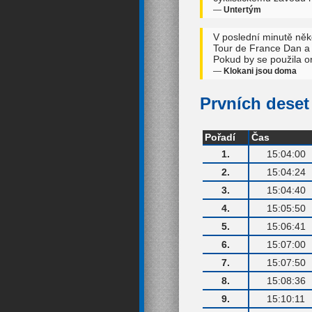
—
Untertým
V poslední minutě někd
Tour de France Dan a 
Pokud by se použila or
—
Klokani jsou doma
Prvních deset 
Pořadí
Čas
1.
15:04:00
2.
15:04:24
3.
15:04:40
4.
15:05:50
5.
15:06:41
6.
15:07:00
7.
15:07:50
8.
15:08:36
9.
15:10:11