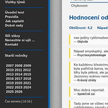
Vizitky týmů
Chybovost:
Úvodní text
Hodnocení od
Pravidla
Jak zaplatit
Dobré rady
Obtížnost: 4,2 Nápadi
Síň slávy
nas jediny cyklonadsen
Nenechte si ujít ...
—
Obývák
Kontakt
Nápad smysluplný, ale
—
Psychoxylofonologie
Starší ročníky
Ke každému křestnímu j
2007
2008
2009
byla patřičná barva, t
2010
2011
2012
šifry byla pěkná, ale 
2013
2014
2015
Jazzovou scénou nemů
2016
2017
2018
—
Krásný ztráty
2019
2020
2021
2022
2023
2024
Moc dobrá reportáž.
2025
2026
—
Společně za!
Čas serveru [ 10:16 ]
Tady jsme se vůbec nech
cyklistickému závodu 