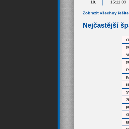
10.
15:11:09
Zobrazit všechny řešite
Nejčastější š
C
M
V
M
E
K
H
S
Z
R
S
B