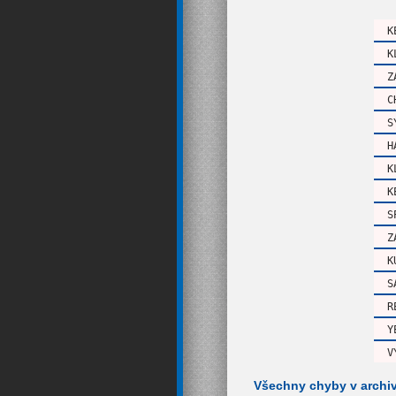
K
K
Z
C
S
H
K
K
S
Z
K
S
R
Y
V
Všechny chyby v archi