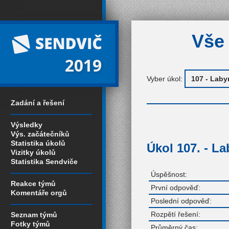
Vše 
2019
Vyber úkol:
Zadání a řešení
Výsledky
Výs. začátečníků
Statistika úkolů
Úkol 107. - La
Vizitky úkolů
Statistika Sendviče
Úspěšnost:
Reakce týmů
První odpověď:
Komentáře orgů
Poslední odpověď:
Rozpětí řešení:
Seznam týmů
Fotky týmů
Průměrný čas: