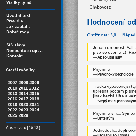
Vizitky týmů
Chybovost:
Úvodní text
Hodnocení od
Pravidla
Jak zaplatit
Dobré rady
Obtížnost: 3,0 Nápadi
Síň slávy
Jenom drobnost: Valha
Nenechte si ujít ...
píše se dvěma L). Říš
Kontakt
—
Absolutni nuly
Příjemná.
Starší ročníky
—
Psychoxylofonologie
2007
2008
2009
Trošku vypečenější ta
2010
2011
2012
upřesnit počtem písmen
2013
2014
2015
jinak hezká šifra a ve
2016
2017
2018
—
Slepý mezi jednooký
2019
2020
2021
2022
2023
2024
Příjemná šifra. Sympa
2025
2026
—
Untertým
Čas serveru [ 10:13 ]
Jednoduchá doplňovačka
—
Klokani jsou doma