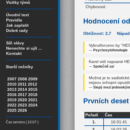
Vizitky týmů
Chybovost:
Úvodní text
Hodnocení od
Pravidla
Jak zaplatit
Dobré rady
Obtížnost: 2,7 Nápadi
Síň slávy
Vybrutforceno by "HE
Nenechte si ujít ...
—
Psychoxylofonologie
Kontakt
Karel vidí napsané HES
—
Společně za!
Starší ročníky
Možná je to sadistické
2007
2008
2009
nejsou schopni opustit 
2010
2011
2012
—
Slepý mezi jednooký
2013
2014
2015
2016
2017
2018
Prvních deset 
2019
2020
2021
2022
2023
2024
2025
2026
Pořadí
Čas
1.
16:01:41
Čas serveru [ 10:07 ]
2.
16:02:25