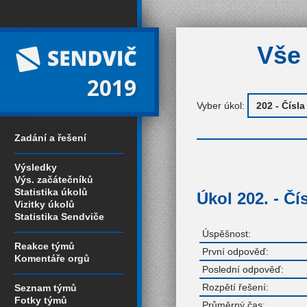
Vše 
2019
Vyber úkol:
Zadání a řešení
Výsledky
Výs. začátečníků
Statistika úkolů
Úkol 202. - Čí
Vizitky úkolů
Statistika Sendviče
Úspěšnost:
Reakce týmů
První odpověď:
Komentáře orgů
Poslední odpověď:
Rozpětí řešení:
Seznam týmů
Fotky týmů
Průměrný čas: