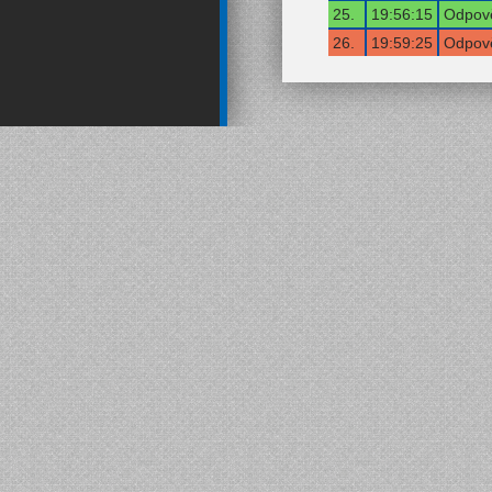
25.
19:56:15
Odpově
26.
19:59:25
Odpově