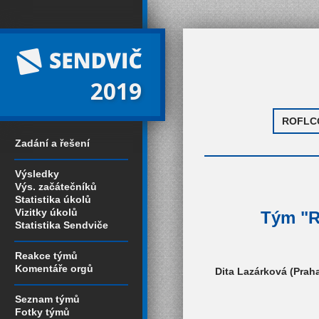
2019
Zadání a řešení
Výsledky
Výs. začátečníků
Statistika úkolů
Vizitky úkolů
Tým "R
Statistika Sendviče
Reakce týmů
Komentáře orgů
Dita Lazárková (Prah
Seznam týmů
Fotky týmů