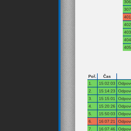
306
307
401
402
403
404
405
Poř.
Čas
1.
15:02:03
Odpově
2.
15:14:23
Odpově
3.
15:15:01
Odpově
4.
15:20:26
Odpově
5.
15:50:03
Odpově
6.
16:07:21
Odpově
7.
16:07:46
Odpově