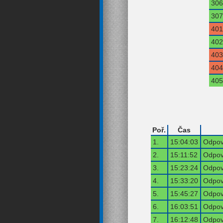
306
307
401
402
403
404
405
Poř.
Čas
1.
15:04:03
Odpov
2.
15:11:52
Odpov
3.
15:23:24
Odpov
4.
15:33:20
Odpov
5.
15:45:27
Odpov
6.
16:03:51
Odpov
7.
16:12:48
Odpov