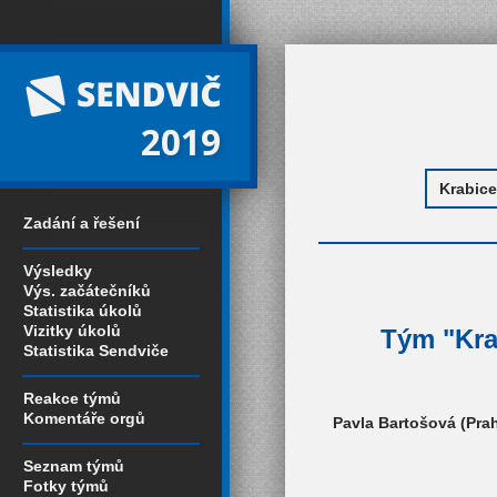
2019
Zadání a řešení
Výsledky
Výs. začátečníků
Statistika úkolů
Vizitky úkolů
Tým "Krab
Statistika Sendviče
Reakce týmů
Komentáře orgů
Pavla Bartošová (Pra
Seznam týmů
Fotky týmů