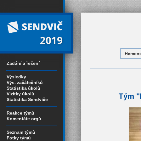
2019
Zadání a řešení
Výsledky
Výs. začátečníků
Statistika úkolů
Vizitky úkolů
Tým "
Statistika Sendviče
Reakce týmů
Komentáře orgů
Seznam týmů
Fotky týmů