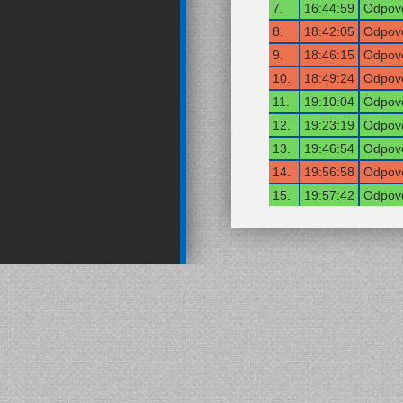
7.
16:44:59
Odpově
8.
18:42:05
Odpově
9.
18:46:15
Odpově
10.
18:49:24
Odpově
11.
19:10:04
Odpově
12.
19:23:19
Odpově
13.
19:46:54
Odpově
14.
19:56:58
Odpově
15.
19:57:42
Odpově