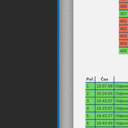
306
307
401
402
403
404
405
Poř.
Čas
1.
15:07:58
Odpově
2.
15:24:03
Odpově
3.
15:43:07
Odpově
4.
16:23:07
Odpově
5.
16:43:27
Odpově
6.
16:43:49
Odpově