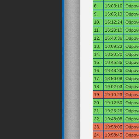
8.
16:03:16
Odpově
9.
16:05:19
Odpově
10.
16:12:24
Odpově
11.
16:29:10
Odpově
12.
16:40:36
Odpově
13.
18:09:23
Odpově
14.
18:20:20
Odpově
15.
18:45:35
Odpově
16.
18:48:36
Odpově
17.
18:50:08
Odpově
18.
19:02:03
Odpově
19.
19:10:23
Odpově
20.
19:12:50
Odpově
21.
19:26:26
Odpově
22.
19:48:08
Odpově
23.
19:58:05
Odpově
24.
19:58:45
Odpově