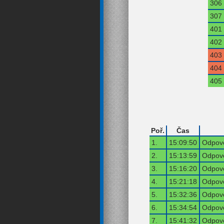
306
307
401
402
403
404
405
Poř.
Čas
1.
15:09:50
Odpově
2.
15:13:59
Odpově
3.
15:16:20
Odpově
4.
15:21:18
Odpově
5.
15:32:36
Odpově
6.
15:34:54
Odpově
7.
15:41:32
Odpově