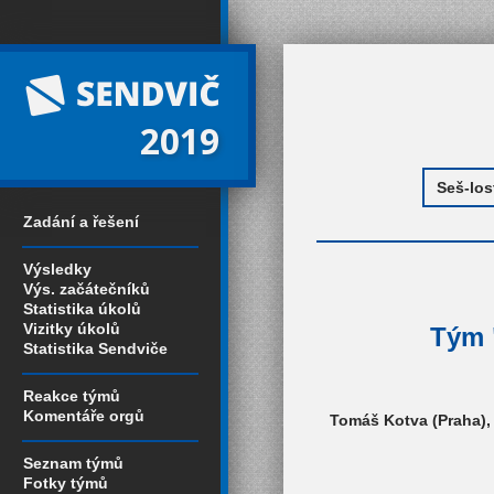
2019
Zadání a řešení
Výsledky
Výs. začátečníků
Statistika úkolů
Vizitky úkolů
Tým "
Statistika Sendviče
Reakce týmů
Komentáře orgů
Tomáš Kotva (Praha), 
Seznam týmů
Fotky týmů